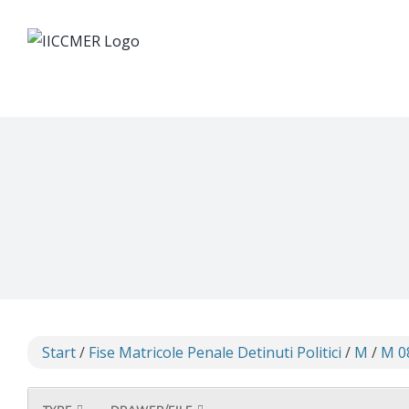
Skip
to
content
Start
/
Fise Matricole Penale Detinuti Politici
/
M
/
M 0