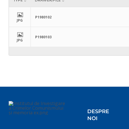
TYPE
DRAWER/FILE
P1980102
JPG
P1980103
JPG
DESPRE
NOI