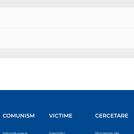
COMUNISM
VICTIME
CERCETARE
Introducere
Sesizări
Proiecte de