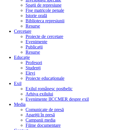
Spații de represiune
Fișe matricole penale
Istorie orală
Biblioteca represiunii
Resurse
Cercetare
Proiecte de cercetare
Evenimente
Publicații
Resurse
Educație
Profesori
Studenți
Elevi
Proiecte educaționale
Exil
Exilul românesc postbelic
Arhiva exilului
Evenimente IICCMER despre exil
Media
Comunicate de presă
Apariții în presă
Campanii media
Filme documentare