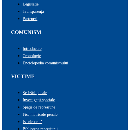
Legislație
Transparenţă
Parteneri
COMUNISM
Introducere
Cronologie
Enciclopedia comunismului
VICTIME
Sesizări penale
Investigații speciale
Spații de represiune
Fișe matricole penale
Istorie orală
Biblioteca represiunii