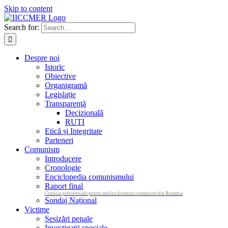
Skip to content
Search for:
Despre noi
Istoric
Obiective
Organigramă
Legislație
Transparenţă
Decizională
RUTI
Etică și Integritate
Parteneri
Comunism
Introducere
Cronologie
Enciclopedia comunismului
Raport final
Comisia prezidentiala pentru analiza dictaturii comuniste din Romania
Sondaj Național
Victime
Sesizări penale
Investigații speciale