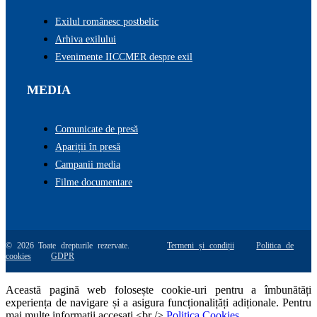
Exilul românesc postbelic
Arhiva exilului
Evenimente IICCMER despre exil
MEDIA
Comunicate de presă
Apariții în presă
Campanii media
Filme documentare
© 2026 Toate drepturile rezervate.
Termeni și condiții
Politica de
cookies
GDPR
Această pagină web folosește cookie-uri pentru a îmbunătăți
experiența de navigare și a asigura funcționalițăți adiționale. Pentru
mai multe informatii accesati <br />
Politica Cookies