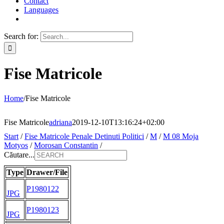
Contact
Languages
Search for:
Fise Matricole
Home
/
Fise Matricole
Fise Matricole
adriana
2019-12-10T13:16:24+02:00
Start
/
Fise Matricole Penale Detinuti Politici
/
M
/
M 08 Moja
Motyos
/
Morosan Constantin
/
Căutare...
Type
Drawer/File
P1980122
JPG
P1980123
JPG