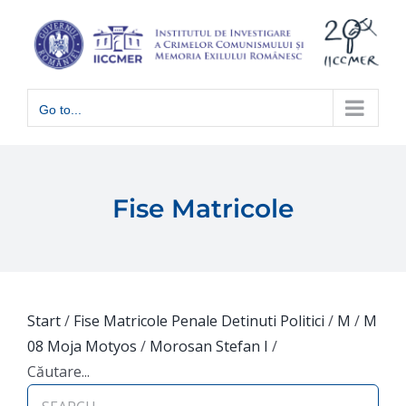
Skip
to
content
Go to...
Fise Matricole
Start
/
Fise Matricole Penale Detinuti Politici
/
M
/
M
08 Moja Motyos
/
Morosan Stefan I
/
Căutare...