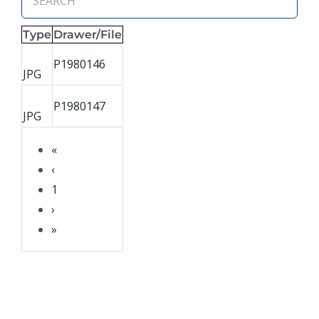
Type
Drawer/File
P1980146
JPG
P1980147
JPG
«
‹
1
›
»