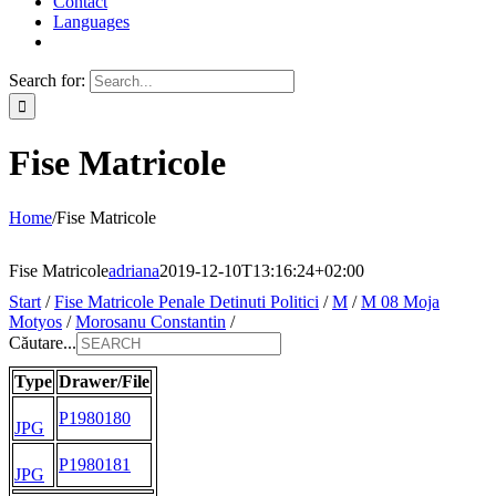
Contact
Languages
Search for:
Fise Matricole
Home
/
Fise Matricole
Fise Matricole
adriana
2019-12-10T13:16:24+02:00
Start
/
Fise Matricole Penale Detinuti Politici
/
M
/
M 08 Moja
Motyos
/
Morosanu Constantin
/
Căutare...
Type
Drawer/File
P1980180
JPG
P1980181
JPG