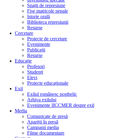
Spații de represiune
Fișe matricole penale
Istorie orală
Biblioteca represiunii
Resurse
Cercetare
Proiecte de cercetare
Evenimente
Publicații
Resurse
Educație
Profesori
Studenți
Elevi
Proiecte educaționale
Exil
Exilul românesc postbelic
Arhiva exilului
Evenimente IICCMER despre exil
Media
Comunicate de presă
Apariții în presă
Campanii media
Filme documentare