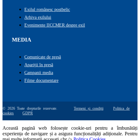
Exilul românesc postbelic
Arhiva exilului
Evenimente IICCMER despre exil
MEDIA
Comunicate de presă
Apariții în presă
Campanii media
Filme documentare
© 2026 Toate drepturile rezervate.
Termeni și condiții
Politica de
cookies
GDPR
Această pagină web folosește cookie-uri pentru a îmbunătăți
experiența de navigare și a asigura funcționalițăți adiționale. Pentru
mai multe informatii accesati <br />
Politica Cookies