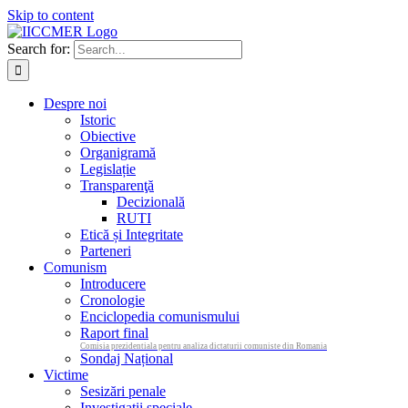
Skip to content
Search for:
Despre noi
Istoric
Obiective
Organigramă
Legislație
Transparenţă
Decizională
RUTI
Etică și Integritate
Parteneri
Comunism
Introducere
Cronologie
Enciclopedia comunismului
Raport final
Comisia prezidentiala pentru analiza dictaturii comuniste din Romania
Sondaj Național
Victime
Sesizări penale
Investigații speciale