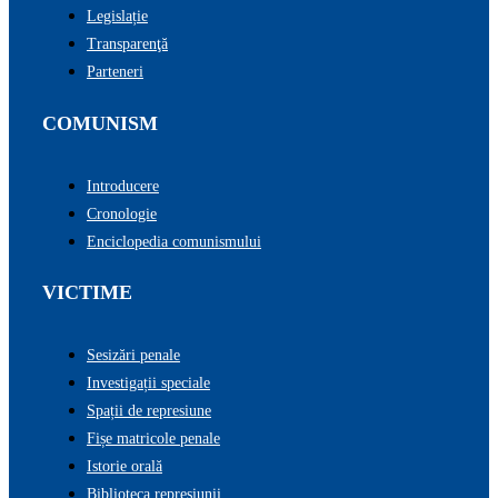
Legislație
Transparenţă
Parteneri
COMUNISM
Introducere
Cronologie
Enciclopedia comunismului
VICTIME
Sesizări penale
Investigații speciale
Spații de represiune
Fișe matricole penale
Istorie orală
Biblioteca represiunii