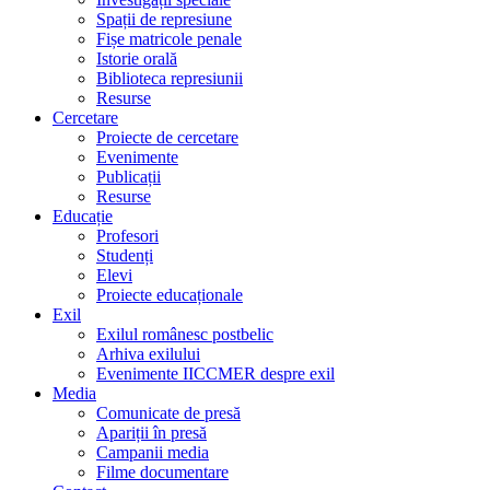
Spații de represiune
Fișe matricole penale
Istorie orală
Biblioteca represiunii
Resurse
Cercetare
Proiecte de cercetare
Evenimente
Publicații
Resurse
Educație
Profesori
Studenți
Elevi
Proiecte educaționale
Exil
Exilul românesc postbelic
Arhiva exilului
Evenimente IICCMER despre exil
Media
Comunicate de presă
Apariții în presă
Campanii media
Filme documentare