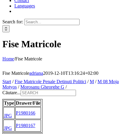
Contact
Languages
Search for:
Fise Matricole
Home
/
Fise Matricole
Fise Matricole
adriana
2019-12-10T13:16:24+02:00
Start
/
Fise Matricole Penale Detinuti Politici
/
M
/
M 08 Moja
Motyos
/
Morosanu Gheorghe G
/
Căutare...
Type
Drawer/File
P1980166
JPG
P1980167
JPG