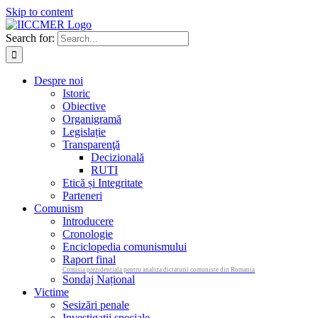
Skip to content
Search for:
Despre noi
Istoric
Obiective
Organigramă
Legislație
Transparenţă
Decizională
RUTI
Etică și Integritate
Parteneri
Comunism
Introducere
Cronologie
Enciclopedia comunismului
Raport final
Comisia prezidentiala pentru analiza dictaturii comuniste din Romania
Sondaj Național
Victime
Sesizări penale
Investigații speciale