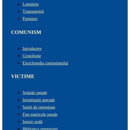
Legislație
Transparenţă
Parteneri
COMUNISM
Introducere
Cronologie
Enciclopedia comunismului
VICTIME
Sesizări penale
Investigații speciale
Spații de represiune
Fișe matricole penale
Istorie orală
Biblioteca represiunii