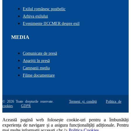
Exilul românesc postbelic
Arhiva exilului
Evenimente IICCMER despre exil
MEDIA
Comunicate de presă
Apariții în presă
Campanii media
Filme documentare
© 2026 Toate drepturile rezervate.
Termeni și condiții
Politica de
cookies
GDPR
Această pagină web folosește cookie-uri pentru a îmbunătăți
experiența de navigare și a asigura funcționalițăți adiționale. Pentru
mai multe informatii accesati <br />
Politica Cookies