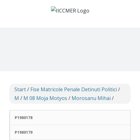
Skip
to
content
Start
/
Fise Matricole Penale Detinuti Politici
/
M
/
M 08 Moja Motyos
/
Morosanu Mihai
/
P1980178
P1980179