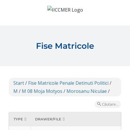
Skip
to
content
Fise Matricole
Start
/
Fise Matricole Penale Detinuti Politici
/
M
/
M 08 Moja Motyos
/
Morosanu Niculae
/
Căutare...
TYPE
DRAWER/FILE