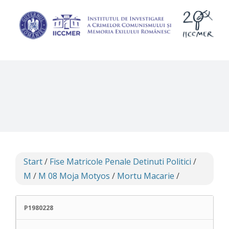
Skip
to
content
Start
/
Fise Matricole Penale Detinuti Politici
/
M
/
M 08 Moja Motyos
/
Mortu Macarie
/
P1980228