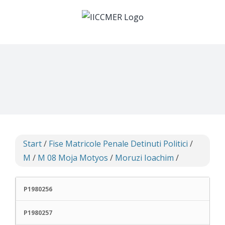
Skip
to
content
Start
/
Fise Matricole Penale Detinuti Politici
/
M
/
M 08 Moja Motyos
/
Moruzi Ioachim
/
P1980256
P1980257