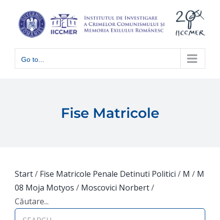
Skip
to
content
Go to...
Fise Matricole
Start
/
Fise Matricole Penale Detinuti Politici
/
M
/
M
08 Moja Motyos
/
Moscovici Norbert
/
Căutare...