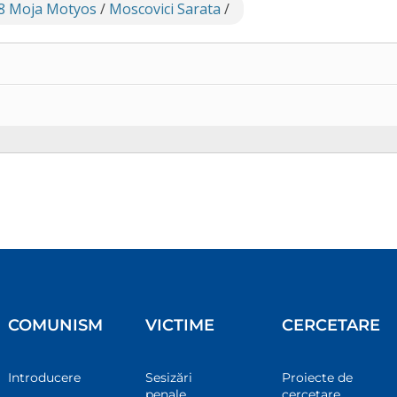
8 Moja Motyos
/
Moscovici Sarata
/
COMUNISM
VICTIME
CERCETARE
Introducere
Sesizări
Proiecte de
penale
cercetare