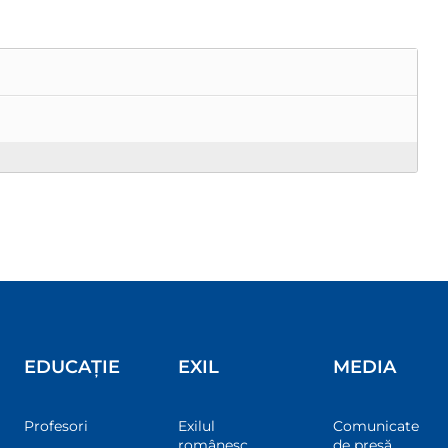
EDUCAȚIE
EXIL
MEDIA
Profesori
Exilul
Comunicate
românesc
de presă