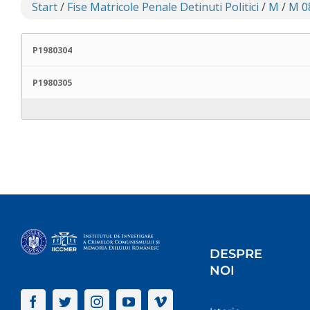
Start
/
Fise Matricole Penale Detinuti Politici
/
M
/
M 0
P1980304
P1980305
DESPRE
NOI