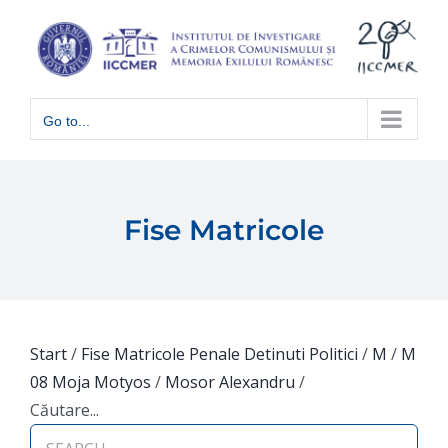
Skip
to
content
Go to...
Fise Matricole
Start
/
Fise Matricole Penale Detinuti Politici
/
M
/
M
08 Moja Motyos
/
Mosor Alexandru
/
Căutare...