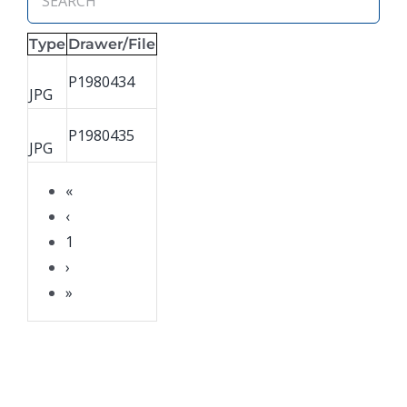
Type
Drawer/File
P1980434
JPG
P1980435
JPG
«
‹
1
›
»