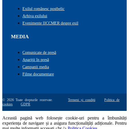
Exilul românesc postbelic
Arhiva exilului
Evenimente IICCMER despre exil
MEDIA
Comunicate de presă
Apariții în presă
Campanii media
Filme documentare
© 2026 Toate drepturile rezervate.
Termeni și condiții
Politica de
cookies
GDPR
Această pagină web folosește cookie-uri pentru a îmbunătăți
experiența de navigare și a asigura funcționalițăți adiționale. Pentru
mai multe informatii accesati <br />
Politica Cookies