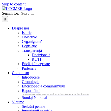
Skip to content
Search for:
Despre noi
Istoric
Obiective
Organigramă
Legislație
Transparenţă
Decizională
RUTI
Etică și Integritate
Parteneri
Comunism
Introducere
Cronologie
Enciclopedia comunismului
Raport final
Comisia prezidentiala pentru analiza dictaturii comuniste din Romania
Sondaj Național
Victime
Sesizări penale
Investigații speciale