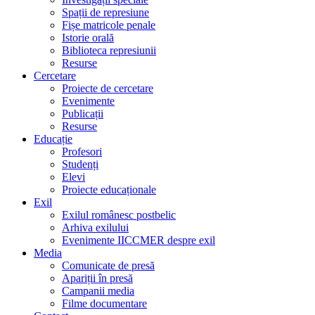
Spații de represiune
Fișe matricole penale
Istorie orală
Biblioteca represiunii
Resurse
Cercetare
Proiecte de cercetare
Evenimente
Publicații
Resurse
Educație
Profesori
Studenți
Elevi
Proiecte educaționale
Exil
Exilul românesc postbelic
Arhiva exilului
Evenimente IICCMER despre exil
Media
Comunicate de presă
Apariții în presă
Campanii media
Filme documentare