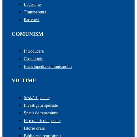
Legislație
Transparenţă
Parteneri
COMUNISM
Introducere
Cronologie
Enciclopedia comunismului
VICTIME
Sesizări penale
Investigații speciale
Spații de represiune
Fișe matricole penale
Istorie orală
Biblioteca represiunii