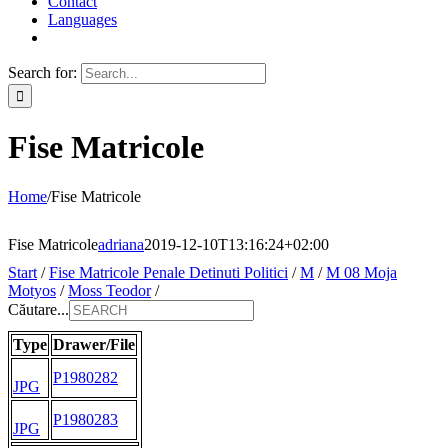
Contact
Languages
Search for:
Fise Matricole
Home
/
Fise Matricole
Fise Matricole
adriana
2019-12-10T13:16:24+02:00
Start
/
Fise Matricole Penale Detinuti Politici
/
M
/
M 08 Moja
Motyos
/
Moss Teodor
/
Căutare...
Type
Drawer/File
P1980282
JPG
P1980283
JPG