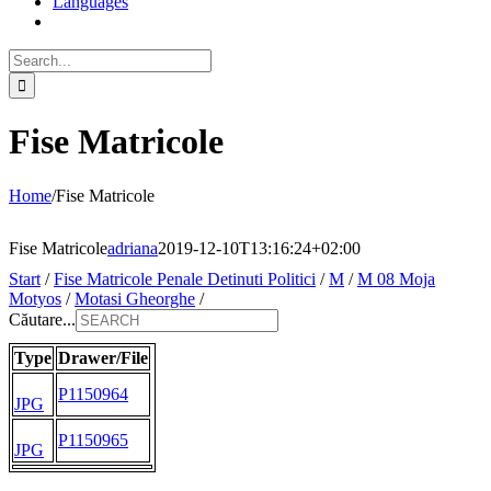
Languages
Search
for:
Fise Matricole
Home
/
Fise Matricole
Fise Matricole
adriana
2019-12-10T13:16:24+02:00
Start
/
Fise Matricole Penale Detinuti Politici
/
M
/
M 08 Moja
Motyos
/
Motasi Gheorghe
/
Căutare...
Type
Drawer/File
P1150964
JPG
P1150965
JPG