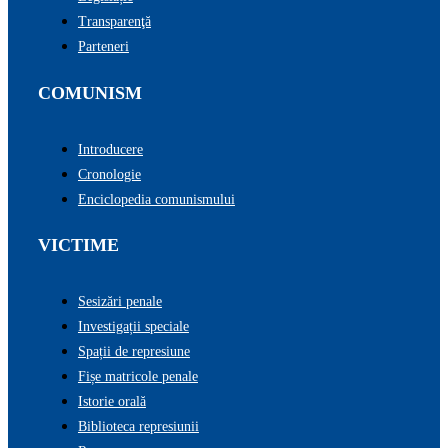
Transparenţă
Parteneri
COMUNISM
Introducere
Cronologie
Enciclopedia comunismului
VICTIME
Sesizări penale
Investigații speciale
Spații de represiune
Fișe matricole penale
Istorie orală
Biblioteca represiunii