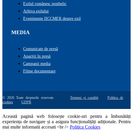
Exilul românesc postbelic
Arhiva exilului
Evenimente IICCMER despre exil
MEDIA
Comunicate de presă
Apariții în presă
Campanii media
Filme documentare
© 2026 Toate drepturile rezervate.
Termeni și condiții
Politica de
cookies
GDPR
Această pagină web folosește cookie-uri pentru a îmbunătăți
experiența de navigare și a asigura funcționalițăți adiționale. Pentru
mai multe informatii accesati <br />
Politica Cookies