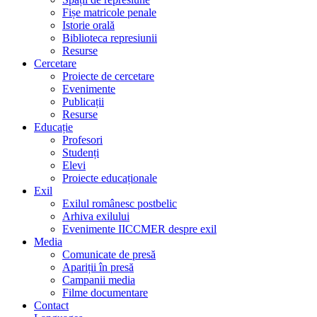
Fișe matricole penale
Istorie orală
Biblioteca represiunii
Resurse
Cercetare
Proiecte de cercetare
Evenimente
Publicații
Resurse
Educație
Profesori
Studenți
Elevi
Proiecte educaționale
Exil
Exilul românesc postbelic
Arhiva exilului
Evenimente IICCMER despre exil
Media
Comunicate de presă
Apariții în presă
Campanii media
Filme documentare
Contact