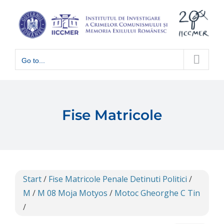
Skip
to
content
Go to...
Fise Matricole
Start
/
Fise Matricole Penale Detinuti Politici
/
M
/
M 08 Moja Motyos
/
Motoc Gheorghe C Tin
/