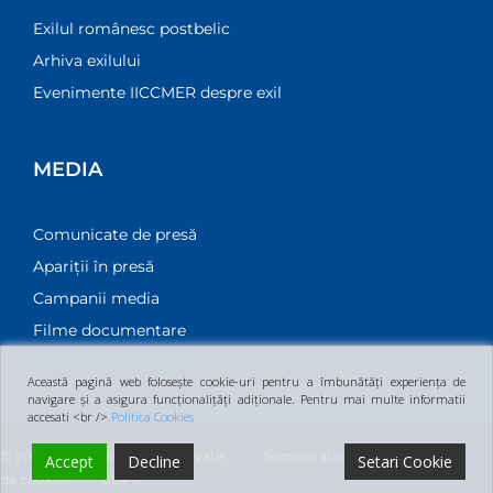
Exilul românesc postbelic
Arhiva exilului
Evenimente IICCMER despre exil
MEDIA
Comunicate de presă
Apariții în presă
Campanii media
Filme documentare
Această pagină web folosește cookie-uri pentru a îmbunătăți experiența de
navigare și a asigura funcționalițăți adiționale. Pentru mai multe informatii
accesati <br />
Politica Cookies
© 2026 Toate drepturile rezervate.
Termeni și condiții
Politica
Accept
Decline
Setari Cookie
de cookies
GDPR