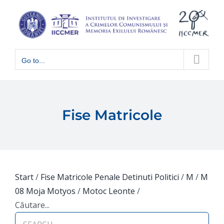
Skip
to
content
Go to...
Fise Matricole
Start
/
Fise Matricole Penale Detinuti Politici
/
M
/
M
08 Moja Motyos
/
Motoc Leonte
/
Căutare...