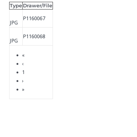
Type
Drawer/File
P1160067
JPG
P1160068
JPG
«
‹
1
›
»