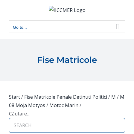
Skip
to
content
Go to...
Fise Matricole
Start
/
Fise Matricole Penale Detinuti Politici
/
M
/
M
08 Moja Motyos
/
Motoc Marin
/
Căutare...