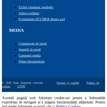
Exilul românesc postbelic
Arhiva exilului
Evenimente IICCMER despre exil
MEDIA
Comunicate de presă
Apariții în presă
Campanii media
Filme documentare
© 2026 Toate drepturile rezervate.
Termeni și condiții
Politica de
cookies
GDPR
Această pagină web folosește cookie-uri pentru a îmbunătăți
experiența de navigare și a asigura funcționalițăți adiționale. Pentru
mai multe informatii accesati <br />
Politica Cookies