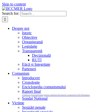
Skip to content
Search for:
Despre noi
Istoric
Obiective
Organigramă
Legislație
Transparenţă
Decizională
RUTI
Etică și Integritate
Parteneri
Comunism
Introducere
Cronologie
Enciclopedia comunismului
Raport final
Comisia prezidentiala pentru analiza dictaturii comuniste din Romania
Sondaj Național
Victime
Sesizări penale
Investigații speciale