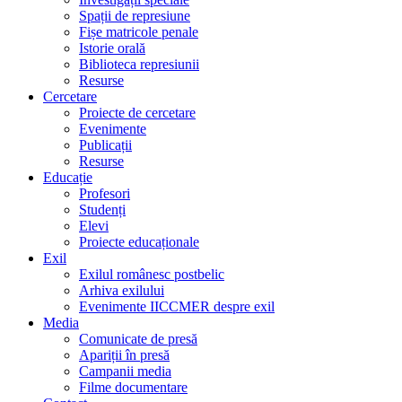
Spații de represiune
Fișe matricole penale
Istorie orală
Biblioteca represiunii
Resurse
Cercetare
Proiecte de cercetare
Evenimente
Publicații
Resurse
Educație
Profesori
Studenți
Elevi
Proiecte educaționale
Exil
Exilul românesc postbelic
Arhiva exilului
Evenimente IICCMER despre exil
Media
Comunicate de presă
Apariții în presă
Campanii media
Filme documentare