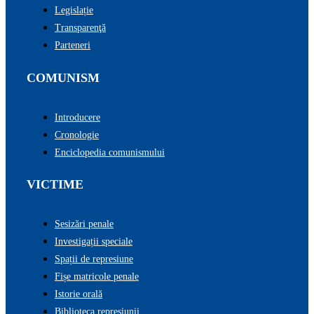
Legislație
Transparenţă
Parteneri
COMUNISM
Introducere
Cronologie
Enciclopedia comunismului
VICTIME
Sesizări penale
Investigații speciale
Spații de represiune
Fișe matricole penale
Istorie orală
Biblioteca represiunii