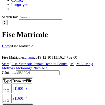
Contact
Languages
Search for:
Fise Matricole
Home
/
Fise Matricole
Fise Matricole
adriana
2019-12-10T13:16:24+02:00
Start
/
Fise Matricole Penale Detinuti Politici
/
M
/
M 08 Moja
Motyos
/
Motoronga Nicolae
/
Căutare...
Type
Drawer/File
P1160143
JPG
P1160144
JPG