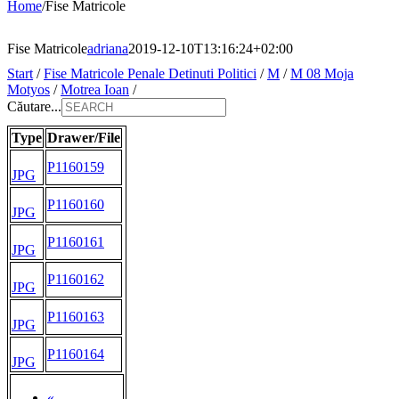
Home
/
Fise Matricole
Fise Matricole
adriana
2019-12-10T13:16:24+02:00
Start
/
Fise Matricole Penale Detinuti Politici
/
M
/
M 08 Moja
Motyos
/
Motrea Ioan
/
Căutare...
Type
Drawer/File
P1160159
JPG
P1160160
JPG
P1160161
JPG
P1160162
JPG
P1160163
JPG
P1160164
JPG
«