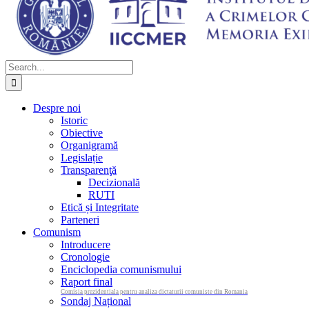
Search
for:
Despre noi
Istoric
Obiective
Organigramă
Legislație
Transparenţă
Decizională
RUTI
Etică și Integritate
Parteneri
Comunism
Introducere
Cronologie
Enciclopedia comunismului
Raport final
Comisia prezidentiala pentru analiza dictaturii comuniste din Romania
Sondaj Național