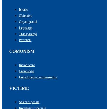
Istoric
Obiective
Organigramă
Legislație
Transparenţă
Parteneri
COMUNISM
Introducere
Cronologie
Enciclopedia comunismului
VICTIME
Sesizări penale
Investigații speciale