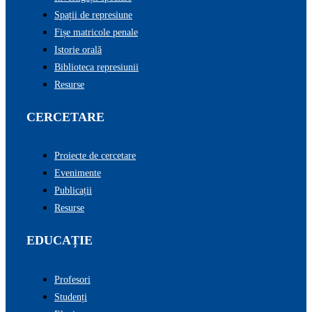
Spații de represiune
Fișe matricole penale
Istorie orală
Biblioteca represiunii
Resurse
CERCETARE
Proiecte de cercetare
Evenimente
Publicații
Resurse
EDUCAȚIE
Profesori
Studenți