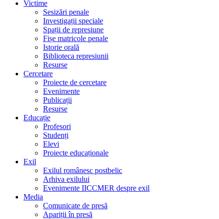
Victime
Sesizări penale
Investigații speciale
Spații de represiune
Fișe matricole penale
Istorie orală
Biblioteca represiunii
Resurse
Cercetare
Proiecte de cercetare
Evenimente
Publicații
Resurse
Educație
Profesori
Studenți
Elevi
Proiecte educaționale
Exil
Exilul românesc postbelic
Arhiva exilului
Evenimente IICCMER despre exil
Media
Comunicate de presă
Apariții în presă