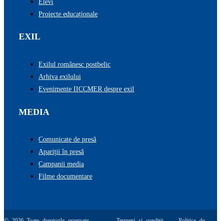
Elevi
Proiecte educaționale
EXIL
Exilul românesc postbelic
Arhiva exilului
Evenimente IICCMER despre exil
MEDIA
Comunicate de presă
Apariții în presă
Campanii media
Filme documentare
© 2026 Toate drepturile rezervate.
Termeni și condiții
Politica de