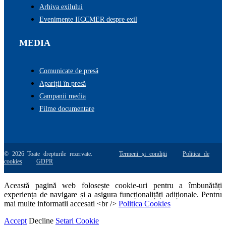
Arhiva exilului
Evenimente IICCMER despre exil
MEDIA
Comunicate de presă
Apariții în presă
Campanii media
Filme documentare
© 2026 Toate drepturile rezervate.
Termeni și condiții
Politica de
cookies
GDPR
Această pagină web folosește cookie-uri pentru a îmbunătăți
experiența de navigare și a asigura funcționalițăți adiționale. Pentru
mai multe informatii accesati <br />
Politica Cookies
Accept
Decline
Setari Cookie