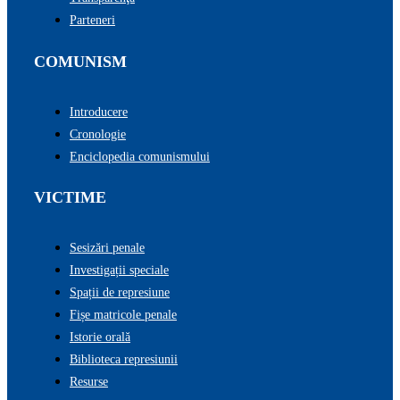
Parteneri
COMUNISM
Introducere
Cronologie
Enciclopedia comunismului
VICTIME
Sesizări penale
Investigații speciale
Spații de represiune
Fișe matricole penale
Istorie orală
Biblioteca represiunii
Resurse