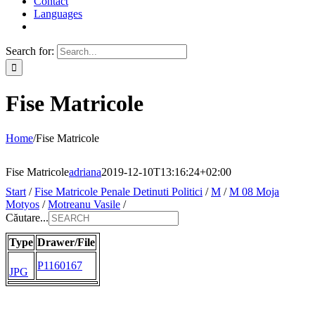
Contact
Languages
Search for:
Fise Matricole
Home
/
Fise Matricole
Fise Matricole
adriana
2019-12-10T13:16:24+02:00
Start
/
Fise Matricole Penale Detinuti Politici
/
M
/
M 08 Moja
Motyos
/
Motreanu Vasile
/
Căutare...
Type
Drawer/File
P1160167
JPG