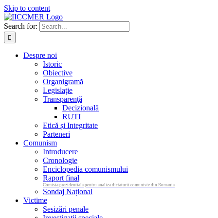
Skip to content
Search for:
Despre noi
Istoric
Obiective
Organigramă
Legislație
Transparenţă
Decizională
RUTI
Etică și Integritate
Parteneri
Comunism
Introducere
Cronologie
Enciclopedia comunismului
Raport final
Comisia prezidentiala pentru analiza dictaturii comuniste din Romania
Sondaj Național
Victime
Sesizări penale
Investigații speciale