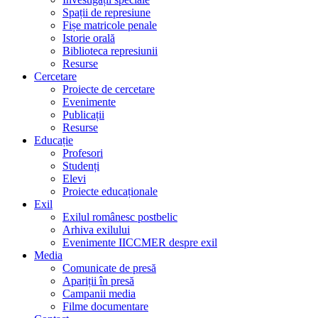
Spații de represiune
Fișe matricole penale
Istorie orală
Biblioteca represiunii
Resurse
Cercetare
Proiecte de cercetare
Evenimente
Publicații
Resurse
Educație
Profesori
Studenți
Elevi
Proiecte educaționale
Exil
Exilul românesc postbelic
Arhiva exilului
Evenimente IICCMER despre exil
Media
Comunicate de presă
Apariții în presă
Campanii media
Filme documentare