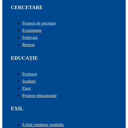
CERCETARE
Proiecte de cercetare
Evenimente
Publicații
Resurse
EDUCAȚIE
Profesori
Studenți
Elevi
Proiecte educaționale
EXIL
Exilul românesc postbelic