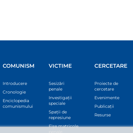
COMUNISM
VICTIME
CERCETARE
Introducere
Sesizări
Proiecte de
penale
cercetare
Cronologie
Investigații
Evenimente
Enciclopedia
speciale
comunismului
Publicații
Spații de
Resurse
represiune
Fișe matricole
penale