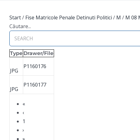
Start
/
Fise Matricole Penale Detinuti Politici
/
M
/
M 08 
Căutare...
Type
Drawer/File
P1160176
JPG
P1160177
JPG
«
‹
1
›
»