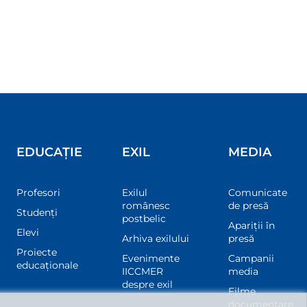
EDUCAȚIE
EXIL
MEDIA
Profesori
Exilul
Comunicate
românesc
de presă
Studenți
postbelic
Apariții în
Elevi
Arhiva exilului
presă
Proiecte
Evenimente
Campanii
educaționale
IICCMER
media
despre exil
Filme
documentare