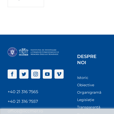
DESPRE
NOI
Istoric
Obiective
+40 21 316 7565
Organigramă
Legislație
+40 21 316 7557
Transparenţă
office@iiccmer.ro