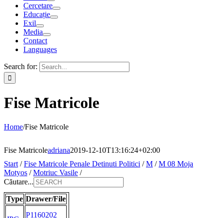
Cercetare
Educație
Exil
Media
Contact
Languages
Search for:
Fise Matricole
Home
/
Fise Matricole
Fise Matricole
adriana
2019-12-10T13:16:24+02:00
Start
/
Fise Matricole Penale Detinuti Politici
/
M
/
M 08 Moja
Motyos
/
Motriuc Vasile
/
Căutare...
Type
Drawer/File
P1160202