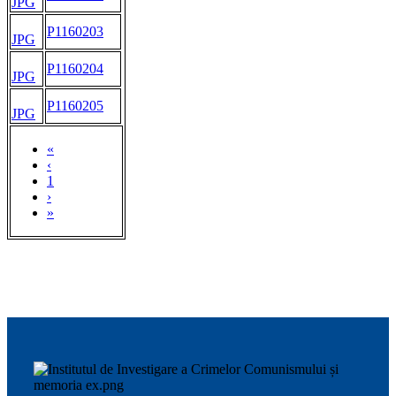
JPG
P1160203
JPG
P1160204
JPG
P1160205
JPG
«
‹
1
›
»