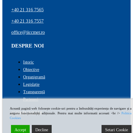
+40 21 316 7565
+40 21 316 7557
office@iiccmer.ro
DESPRE NOI
Istoric
Obiective
Organigramă
Legislație
Transparenţă
Parteneri
Această pagină web folosește cookie-uri pentru a îmbunătăți experiența de navigare și a
COMUNISM
asigura funcționalițăți adiționale. Pentru mai multe informatii accesati <br />
Politica
Cookies
Introducere
Accept
Decline
Setari Cookie