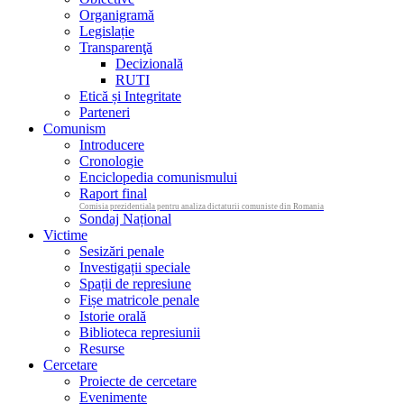
Organigramă
Legislație
Transparenţă
Decizională
RUTI
Etică și Integritate
Parteneri
Comunism
Introducere
Cronologie
Enciclopedia comunismului
Raport final
Comisia prezidentiala pentru analiza dictaturii comuniste din Romania
Sondaj Național
Victime
Sesizări penale
Investigații speciale
Spații de represiune
Fișe matricole penale
Istorie orală
Biblioteca represiunii
Resurse
Cercetare
Proiecte de cercetare
Evenimente