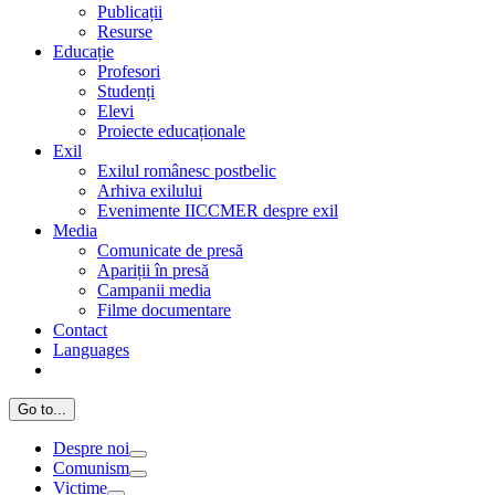
Publicații
Resurse
Educație
Profesori
Studenți
Elevi
Proiecte educaționale
Exil
Exilul românesc postbelic
Arhiva exilului
Evenimente IICCMER despre exil
Media
Comunicate de presă
Apariții în presă
Campanii media
Filme documentare
Contact
Languages
Go to...
Despre noi
Comunism
Victime