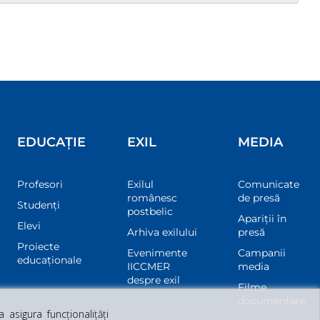
EDUCAȚIE
EXIL
MEDIA
Profesori
Exilul
Comunicate
românesc
de presă
Studenți
postbelic
Apariții în
Elevi
Arhiva exilului
presă
Proiecte
Evenimente
Campanii
educaționale
IICCMER
media
despre exil
Filme
documentare
asigura funcționalițăți