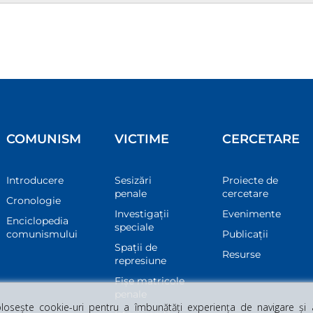
COMUNISM
VICTIME
CERCETARE
Introducere
Sesizări
Proiecte de
penale
cercetare
Cronologie
Investigații
Evenimente
Enciclopedia
speciale
comunismului
Publicații
Spații de
Resurse
represiune
Fișe matricole
penale
osește cookie-uri pentru a îmbunătăți experiența de navigare și a 