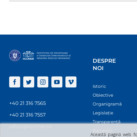
DESPRE
NOI
Istoric
Obiective
+40 21 316 7565
Organigramă
Legislație
+40 21 316 7557
Transparenţă
office@iiccmer.ro
Parteneri
Această pagină web fol