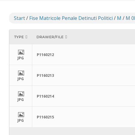
Start
/
Fise Matricole Penale Detinuti Politici
/
M
/
M 0
TYPE
DRAWER/FILE
P1160212
JPG
P1160213
JPG
P1160214
JPG
P1160215
JPG