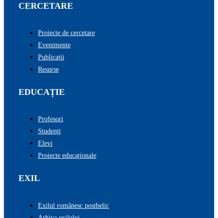
CERCETARE
Proiecte de cercetare
Evenimente
Publicații
Resurse
EDUCAȚIE
Profesori
Studenți
Elevi
Proiecte educaționale
EXIL
Exilul românesc postbelic
Arhiva exilului