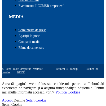
Evenimente IICCMER despre exil
MEDIA
Comunicate de presă
Apariții în presă
Campanii media
Filme documentare
© 2026 Toate drepturile rezervate.
Termeni și condiții
Politica de
cookies
GDPR
Această pagină web folosește cookie-uri pentru a îmbunătăți
experiența de navigare și a asigura funcționalițăți adiționale. Pentru
mai multe informatii accesati <br />
Politica Cookies
Accept
Decline
Setari Cookie
Setari Cookie