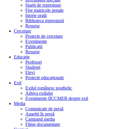
Spații de represiune
Fișe matricole penale
Istorie orală
Biblioteca represiunii
Resurse
Cercetare
Proiecte de cercetare
Evenimente
Publicații
Resurse
Educație
Profesori
Studenți
Elevi
Proiecte educaționale
Exil
Exilul românesc postbelic
Arhiva exilului
Evenimente IICCMER despre exil
Media
Comunicate de presă
Apariții în presă
Campanii media
Filme documentare