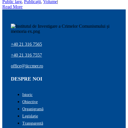
Public larg
,
Publicații
,
Volume
|
Read More
+40 21 316 7565
+40 21 316 7557
office@iiccmer.ro
DESPRE NOI
Istoric
Obiective
Organigramă
Legislație
Transparenţă