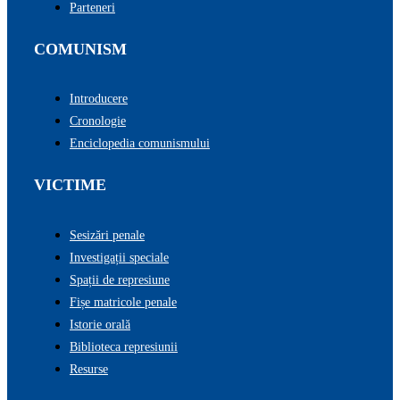
Parteneri
COMUNISM
Introducere
Cronologie
Enciclopedia comunismului
VICTIME
Sesizări penale
Investigații speciale
Spații de represiune
Fișe matricole penale
Istorie orală
Biblioteca represiunii
Resurse