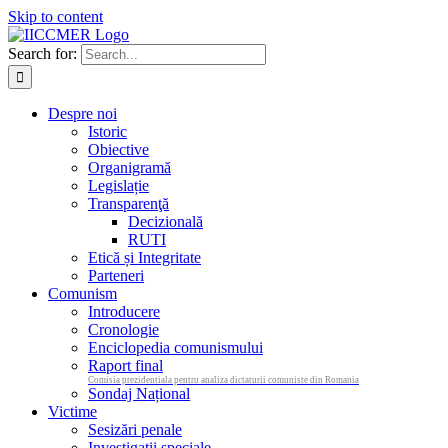
Skip to content
Search for:
Despre noi
Istoric
Obiective
Organigramă
Legislație
Transparenţă
Decizională
RUTI
Etică și Integritate
Parteneri
Comunism
Introducere
Cronologie
Enciclopedia comunismului
Raport final
Comisia prezidentiala pentru analiza dictaturii comuniste din Romania
Sondaj Național
Victime
Sesizări penale
Investigații speciale