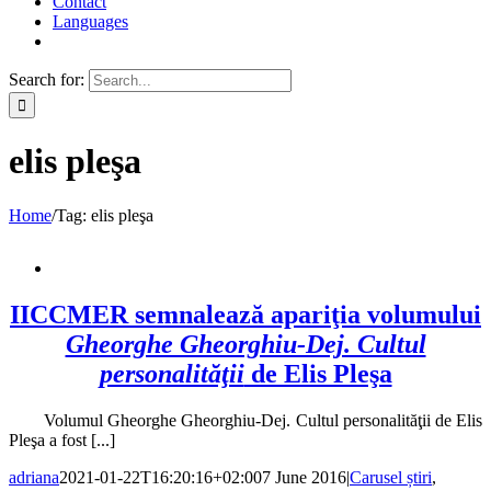
Contact
Languages
Search for:
elis pleşa
Home
/
Tag:
elis pleşa
IICCMER semnalează apariţia volumului
Gheorghe Gheorghiu-Dej. Cultul
personalităţii
de Elis Pleşa
Volumul Gheorghe Gheorghiu-Dej. Cultul personalităţii de Elis
Pleşa a fost [...]
adriana
2021-01-22T16:20:16+02:00
7 June 2016
|
Carusel știri
,