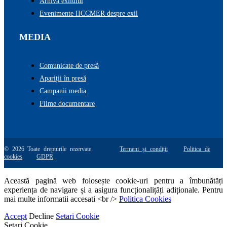
Arhiva exilului
Evenimente IICCMER despre exil
MEDIA
Comunicate de presă
Apariții în presă
Campanii media
Filme documentare
© 2026 Toate drepturile rezervate.
Termeni și condiții
Politica de
cookies
GDPR
Această pagină web folosește cookie-uri pentru a îmbunătăți
experiența de navigare și a asigura funcționalițăți adiționale. Pentru
mai multe informatii accesati <br />
Politica Cookies
Accept
Decline
Setari Cookie
Setari Cookie