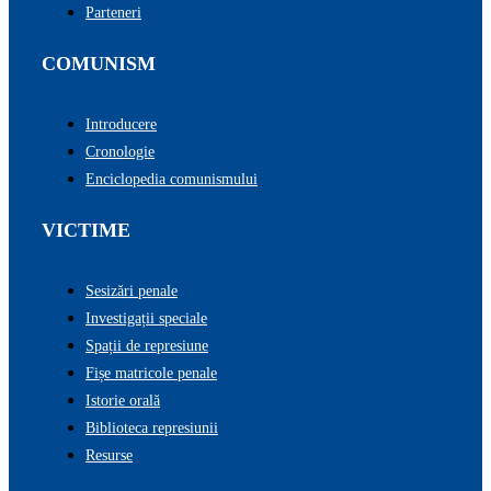
Parteneri
COMUNISM
Introducere
Cronologie
Enciclopedia comunismului
VICTIME
Sesizări penale
Investigații speciale
Spații de represiune
Fișe matricole penale
Istorie orală
Biblioteca represiunii
Resurse