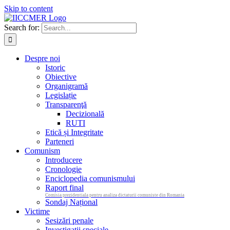
Skip to content
Search for:
Despre noi
Istoric
Obiective
Organigramă
Legislație
Transparenţă
Decizională
RUTI
Etică și Integritate
Parteneri
Comunism
Introducere
Cronologie
Enciclopedia comunismului
Raport final
Comisia prezidentiala pentru analiza dictaturii comuniste din Romania
Sondaj Național
Victime
Sesizări penale
Investigații speciale