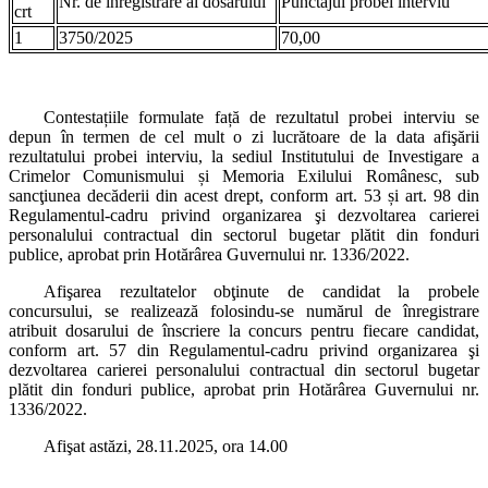
Nr. de înregistrare al dosarului
Punctajul probei interviu
crt
1
3750/2025
70,00
Contestațiile formulate față de rezultatul probei interviu se
depun în termen de cel mult o zi lucrătoare de la data afişării
rezultatului probei interviu, la sediul Institutului de Investigare a
Crimelor Comunismului și Memoria Exilului Românesc, sub
sancţiunea decăderii din acest drept, conform art. 53 și art. 98 din
Regulamentul-cadru privind organizarea şi dezvoltarea carierei
personalului contractual din sectorul bugetar plătit din fonduri
publice, aprobat prin Hotărârea Guvernului nr. 1336/2022.
Afişarea rezultatelor obţinute de candidat la probele
concursului, se realizează folosindu-se numărul de înregistrare
atribuit dosarului de înscriere la concurs pentru fiecare candidat,
conform art. 57 din Regulamentul-cadru privind organizarea şi
dezvoltarea carierei personalului contractual din sectorul bugetar
plătit din fonduri publice, aprobat prin Hotărârea Guvernului nr.
1336/2022.
Afişat astăzi, 28.11.2025, ora 14.00