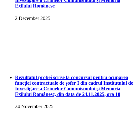
Investigare a Crimelor Comunismului și Memoria
Exilului Românesc
2 December 2025
Rezultatul probei scrise la concursul pentru ocuparea
funcției contractuale de șofer I din cadrul Institutului de
Investigare a Crimelor Comunismului şi Memoria
Exilului Românesc, din data de 24.11.2025, ora 10
24 November 2025