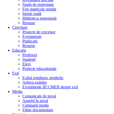
Spații de represiune
Fișe matricole penale
Istorie orală
Biblioteca represiunii
Resurse
Cercetare
Proiecte de cercetare
Evenimente
Publicații
Resurse
Educație
Profesori
Studenți
Elevi
Proiecte educaționale
Exil
Exilul românesc postbelic
Arhiva exilului
Evenimente IICCMER despre exil
Media
Comunicate de presă
Apariții în presă
Campanii media
Filme documentare