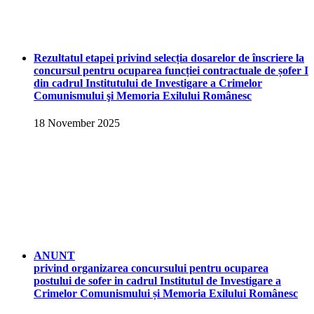
Rezultatul etapei privind selecția dosarelor de înscriere la
concursul pentru ocuparea funcției contractuale de șofer I
din cadrul Institutului de Investigare a Crimelor
Comunismului şi Memoria Exilului Românesc
18 November 2025
ANUNT
privind organizarea concursului pentru ocuparea
postului de sofer in cadrul Institutul de Investigare a
Crimelor Comunismului și Memoria Exilului Românesc