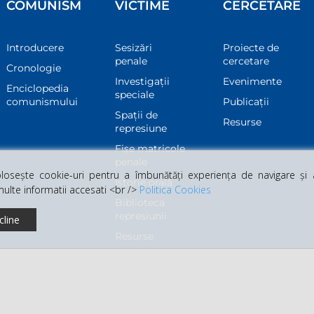
COMUNISM
VICTIME
CERCETARE
Introducere
Sesizări
Proiecte de
penale
cercetare
Cronologie
Investigații
Evenimente
Enciclopedia
speciale
comunismului
Publicații
Spații de
Resurse
represiune
Fișe matricole
penale
osește cookie-uri pentru a îmbunătăți experiența de navigare și a 
Istorie orală
multe informatii accesati <br />
Politica Cookies
Biblioteca
represiunii
cline
Resurse