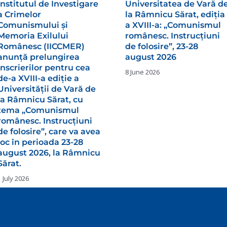
Institutul de Investigare
Universitatea de Vară d
a Crimelor
la Râmnicu Sărat, ediția
Comunismului și
a XVIII-a: „Comunismul
Memoria Exilului
românesc. Instrucțiuni
Românesc (IICCMER)
de folosire”, 23-28
anunță prelungirea
august 2026
înscrierilor pentru cea
8 June 2026
de-a XVIII-a ediție a
Universității de Vară de
la Râmnicu Sărat, cu
tema „Comunismul
românesc. Instrucțiuni
de folosire”, care va avea
loc în perioada 23-28
august 2026, la Râmnicu
Sărat.
1 July 2026