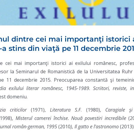
ul dintre cei mai importanţi istorici 
-a stins din viaţă pe 11 decembrie 20
 cei mai importanţi istorici ai exilului românesc, profes
esor la Seminarul de Romanistică de la Universitatea Ruhr
aţă pe 11 decembrie 2015. Preocuparea constantă şi temeini
dia exilului literar românesc, 1945-1989. Scriitori, reviste, inst
cest domeniu.
zia criticilor
(1971),
Literatura S.F
. (1980),
Caragiale ş
(1998),
Misterul camerei închise. Nouă povestiri incredibile
(2
 Jurnal român-german, 1995
(2010
), Il gatto e l’astronomo
(2013)