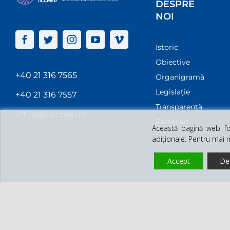
DESPRE
NOI
Istoric
Obiective
+40 21 316 7565
Organigramă
Legislație
+40 21 316 7557
Transparenţă
office@iiccmer.ro
Parteneri
Această pagină web fol
adiționale. Pentru mai 
Accept
De