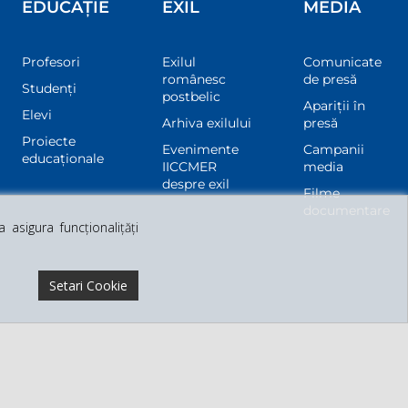
EDUCAȚIE
EXIL
MEDIA
Profesori
Exilul
Comunicate
românesc
de presă
Studenți
postbelic
Apariții în
Elevi
Arhiva exilului
presă
Proiecte
Evenimente
Campanii
educaționale
IICCMER
media
despre exil
Filme
documentare
asigura funcționalițăți
Setari Cookie