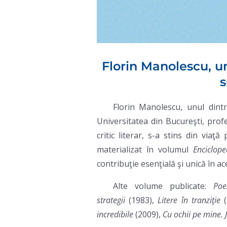
Florin Manolescu, un
s
Florin Manolescu, unul dintre
Universitatea din Bucureşti, prof
critic literar, s-a stins din vi
materializat în volumul
Enciclope
contribuţie esenţială şi unică în a
Alte volume publicate:
Poe
strategii
(1983),
Litere în tranziţie
incredibile
(2009),
Cu ochii pe mine.