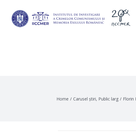
Skip
to
content
Home
/
Carusel știri
,
Public larg
/
Florin