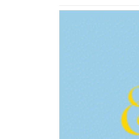
View
Larger
Image