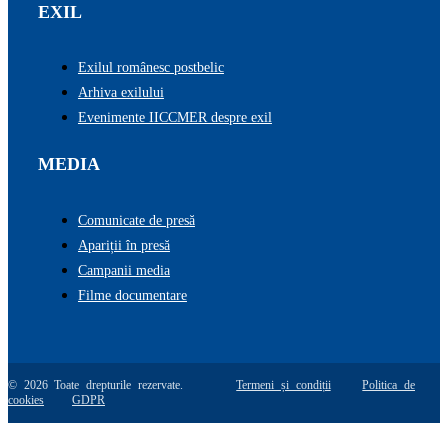
EXIL
Exilul românesc postbelic
Arhiva exilului
Evenimente IICCMER despre exil
MEDIA
Comunicate de presă
Apariții în presă
Campanii media
Filme documentare
© 2026 Toate drepturile rezervate.
Termeni și condiții
Politica de
cookies
GDPR
Go