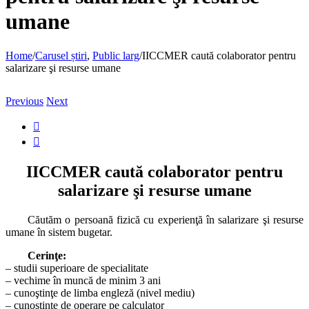
umane
Home
/
Carusel știri
,
Public larg
/
IICCMER caută colaborator pentru
salarizare şi resurse umane
Previous
Next
View

Larger

Image
IICCMER caută colaborator pentru
salarizare şi resurse umane
Căutăm o persoană fizică cu experienţă în salarizare şi resurse
umane în sistem bugetar.
Cerinţe:
– studii superioare de specialitate
– vechime în muncă de minim 3 ani
– cunoştinţe de limba engleză (nivel mediu)
– cunoştinţe de operare pe calculator