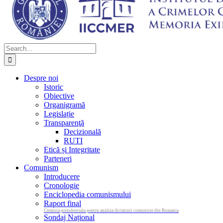
Search
for:
Despre noi
Istoric
Obiective
Organigramă
Legislație
Transparenţă
Decizională
RUTI
Etică și Integritate
Parteneri
Comunism
Introducere
Cronologie
Enciclopedia comunismului
Raport final
Comisia prezidentiala pentru analiza dictaturii comuniste din Romania
Sondaj Național