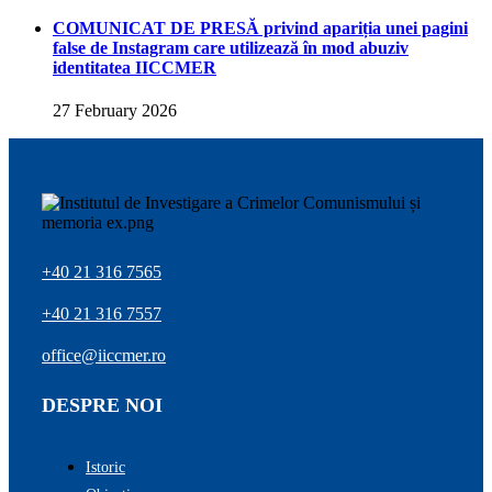
COMUNICAT DE PRESĂ privind apariția unei pagini
false de Instagram care utilizează în mod abuziv
identitatea IICCMER
27 February 2026
+40 21 316 7565
+40 21 316 7557
office@iiccmer.ro
DESPRE NOI
Istoric