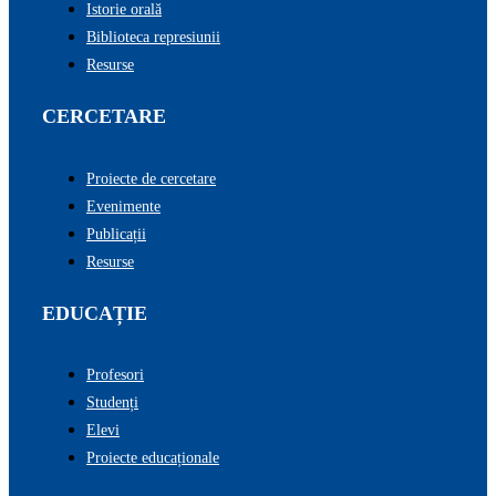
Istorie orală
Biblioteca represiunii
Resurse
CERCETARE
Proiecte de cercetare
Evenimente
Publicații
Resurse
EDUCAȚIE
Profesori
Studenți
Elevi
Proiecte educaționale