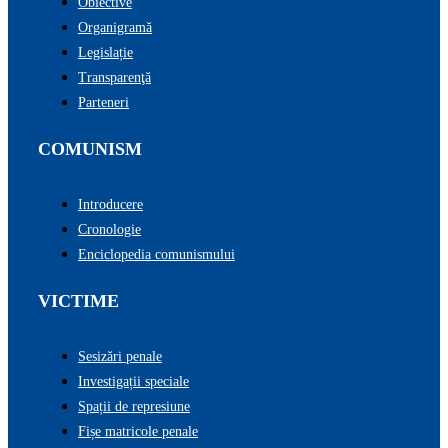
Obiective
Organigramă
Legislație
Transparenţă
Parteneri
COMUNISM
Introducere
Cronologie
Enciclopedia comunismului
VICTIME
Sesizări penale
Investigații speciale
Spații de represiune
Fișe matricole penale