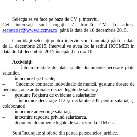
Selecţia se va face pe baza de CV şi interviu.
Cei interesaţi sunt rugaţi să trimită CV la adresa
secretariat@www.iiccmer.ro
până la data de 10 decembrie 2015.
Candidaţii selectaţi pentru interviu vor fi anunţaţi până la data
de 11 decembrie 2015. Interviul va avea loc la sediul IICCMER în
data de 14 decembrie 2015 începând cu ora 10.
Activităţi:
– întocmire state de plata şi alte documente necesare plăţii
salariilor,
– întocmire fişe fiscale,
– întocmire contracte individuale de muncă, gestiune dosare de
personal, acte adiţionale, decizii legate de salariaţi
– gestiune Registru de evidenta a salariaţilor,
– întocmire declaraţie 112 şi declaraţie 205 pentru salariaţi şi
colaboratori,
– întocmire adeverinţe salariaţi,
– întocmire rapoarte privind salarizarea,
– depunere documente legate de salarizare la ITM etc.
Sunt încurajate şi oferte din partea persoanelor juridice.