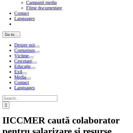
Campanii media
Filme documentare
Contact
Languages
Go to...
Despre noi
Comunism
Victime
Cercetare
Educație
Exil
Media
Contact
Languages
Search
for:
IICCMER caută colaborator
pentru salarizare şi resurse