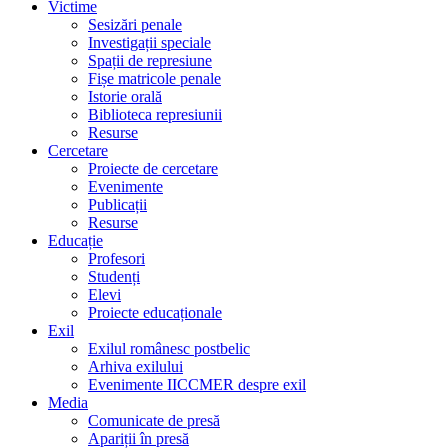
Victime
Sesizări penale
Investigații speciale
Spații de represiune
Fișe matricole penale
Istorie orală
Biblioteca represiunii
Resurse
Cercetare
Proiecte de cercetare
Evenimente
Publicații
Resurse
Educație
Profesori
Studenți
Elevi
Proiecte educaționale
Exil
Exilul românesc postbelic
Arhiva exilului
Evenimente IICCMER despre exil
Media
Comunicate de presă
Apariții în presă