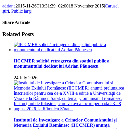
adriana
2015-11-26T13:31:29+02:00
18 November 2015
|
Carusel
știri
,
Public larg
|
Share Articole
Facebook
Twitter
Related Posts
IICCMER solicită retragerea din spațiul public a
monumentului dedicat lui Adrian Păunescu
24 July 2026
Institutul de Investigare a Crimelor Comunismului și
Memoria Exilului Românesc (IICCMER) anunță