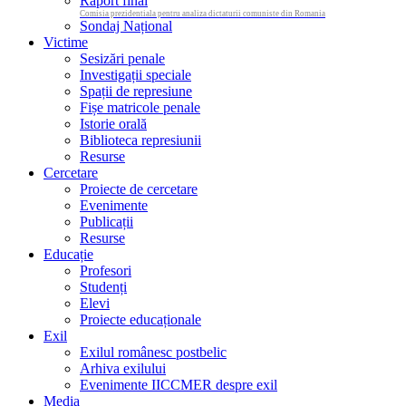
Raport final
Comisia prezidentiala pentru analiza dictaturii comuniste din Romania
Sondaj Național
Victime
Sesizări penale
Investigații speciale
Spații de represiune
Fișe matricole penale
Istorie orală
Biblioteca represiunii
Resurse
Cercetare
Proiecte de cercetare
Evenimente
Publicații
Resurse
Educație
Profesori
Studenți
Elevi
Proiecte educaționale
Exil
Exilul românesc postbelic
Arhiva exilului
Evenimente IICCMER despre exil
Media