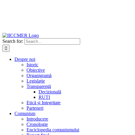
Search for:
Despre noi
Istoric
Obiective
Organigramă
Legislație
Transparenţă
Decizională
RUTI
Etică și Integritate
Parteneri
Comunism
Introducere
Cronologie
Enciclopedia comunismului