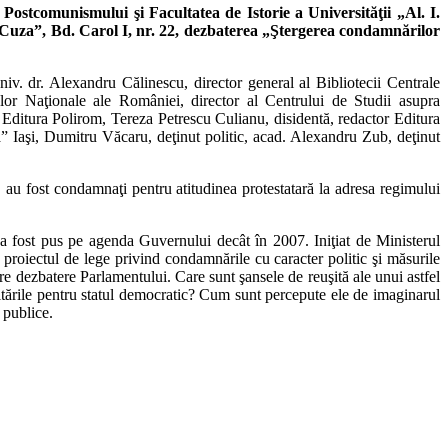
stcomunismului şi Facultatea de Istorie a Universităţii „Al. I.
. Cuza”, Bd. Carol I, nr. 22, dezbaterea „Ştergerea condamnărilor
iv. dr. Alexandru Călinescu, director general al Bibliotecii Centrale
elor Naţionale ale României, director al Centrului de Studii asupra
Editura Polirom, Tereza Petrescu Culianu, disidentă, redactor Editura
za” Iaşi, Dumitru Văcaru, deţinut politic, acad. Alexandru Zub, deţinut
, au fost condamnaţi pentru atitudinea protestatară la adresa regimului
 a fost pus pe agenda Guvernului decât în 2007. Iniţiat de Ministerul
 proiectul de
lege privind condamnările cu caracter politic şi măsurile
e dezbatere Parlamentului. Care sunt şansele de reuşită ale unui astfel
bilitările pentru statul democratic? Cum sunt percepute ele de imaginarul
 publice.