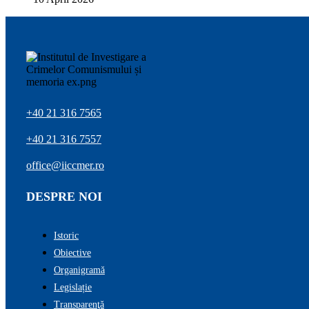
+40 21 316 7565
+40 21 316 7557
office@iiccmer.ro
DESPRE NOI
Istoric
Obiective
Organigramă
Legislație
Transparenţă