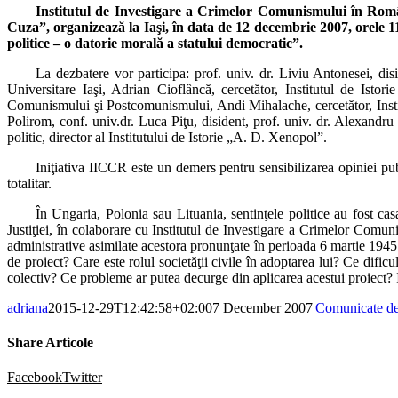
Institutul de Investigare a Crimelor Comunismului în Român
Cuza”, organizează la Iaşi, în data de 12 decembrie 2007, orele 
politice – o datorie morală a statului democratic”.
La dezbatere vor participa: prof. univ. dr. Liviu Antonesei, di
Universitare Iaşi, Adrian Cioflâncă, cercetător, Institutul de Ist
Comunismului şi Postcomunismului, Andi Mihalache, cercetător, Instit
Polirom, conf. univ.dr. Luca Piţu, disident, prof. univ. dr. Alexandru
politic, director al Institutului de Istorie „A. D. Xenopol”.
Iniţiativa IICCR este un demers pentru sensibilizarea opiniei pub
totalitar.
În Ungaria, Polonia sau Lituania, sentinţele politice au fost c
Justiţiei, în colaborare cu Institutul de Investigare a Crimelor Comun
administrative asimilate acestora pronunţate în perioada 6 martie 19
de proiect? Care este rolul societăţii civile în adoptarea lui? Ce dific
colectiv? Ce probleme ar putea decurge din aplicarea acestui proiect? 
adriana
2015-12-29T12:42:58+02:00
7 December 2007
|
Comunicate de
Share Articole
Facebook
Twitter