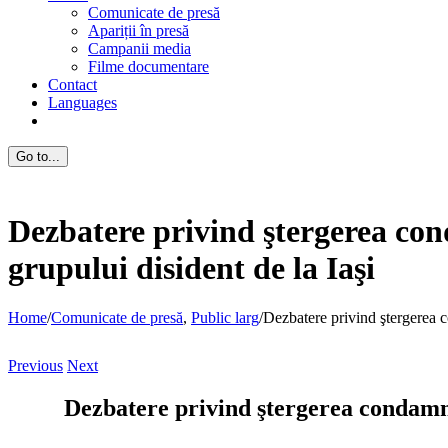
Comunicate de presă
Apariții în presă
Campanii media
Filme documentare
Contact
Languages
Go to...
Dezbatere privind ştergerea conda
grupului disident de la Iaşi
Home
/
Comunicate de presă
,
Public larg
/
Dezbatere privind ştergerea con
Previous
Next
Dezbatere privind ştergerea condamnări