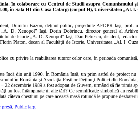
ia, în colaborare cu Centrul de Studii asupra Comunismului şi Po
11.00, în Sala H1 din Casa Catargi (corpul H), Universitatea „Al. I
sident, Dumitru Bazon, deţinut politic, preşedinte AFDPR Iaşi, prof. un
orie „A. D. Xenopol” Iaşi, Dorin Dobrincu, director general al Arhiv
utul de Istorie „A. D. Xenopol” Iaşi, Dan Petrescu, disident, redactor 
 Florin Platon, decan al Facultăţii de Istorie, Universitatea „Al. I. Cu
lice cu privire la reabilitarea tuturor celor care, în perioada comunistă
asate încă din anii 1990. În România însă, un prim astfel de proiect nu
ismului în România şi Asociaţia Foştilor Deţinuţi Politici din România,
45 – 22 decembrie 1989
a fost adoptat de Guvern, urmând să fie trimis spr
ultăţi au fost întâmpinate în alte ţări? Ce semnificaţie simbolică au rea
Iată câteva chestiuni pe care această masă rotundă le propune dezbaterii
 presă
,
Public larg
|