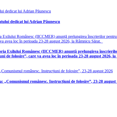
tului dedicat lui Adrian Păunescu
ria Exilului Românesc (IICCMER) anunță prelungirea înscrierilor p
i de folosire”, care va avea loc în perioada 23-28 august 2026, 
-a: „Comunismul românesc. Instrucțiuni de folosire”, 23-28 august