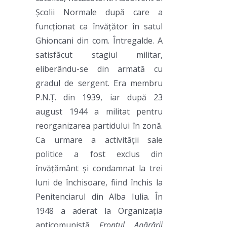
Școlii Normale după care a
funcționat ca învățător în satul
Ghioncani din com. Întregalde. A
satisfăcut stagiul militar,
eliberându-se din armată cu
gradul de sergent. Era membru
P.N.Ț. din 1939, iar după 23
august 1944 a militat pentru
reorganizarea partidului în zonă.
Ca urmare a activității sale
politice a fost exclus din
învățământ și condamnat la trei
luni de închisoare, fiind închis la
Penitenciarul din Alba Iulia. În
1948 a aderat la Organizația
anticomunistă
Frontul Apărării