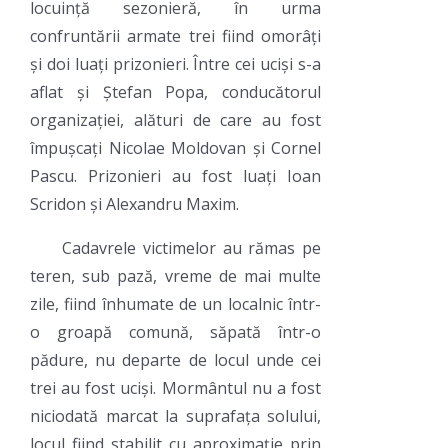
locuință sezonieră, în urma
confruntării armate trei fiind omorâți
și doi luați prizonieri. Între cei uciși s-a
aflat și Ștefan Popa, conducătorul
organizației, alături de care au fost
împușcați Nicolae Moldovan și Cornel
Pascu. Prizonieri au fost luați Ioan
Scridon și Alexandru Maxim.
Cadavrele victimelor au rămas pe
teren, sub pază, vreme de mai multe
zile, fiind înhumate de un localnic într-
o groapă comună, săpată într-o
pădure, nu departe de locul unde cei
trei au fost uciși. Mormântul nu a fost
niciodată marcat la suprafața solului,
locul fiind stabilit cu aproximație prin