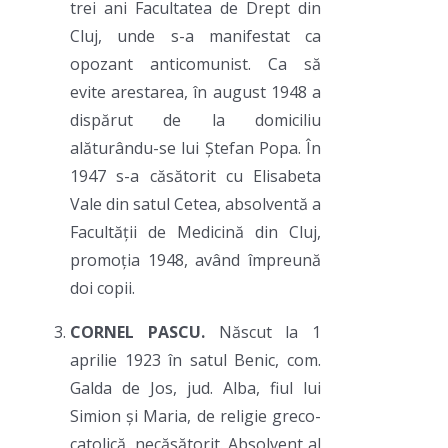
trei ani Facultatea de Drept din
Cluj, unde s-a manifestat ca
opozant anticomunist. Ca să
evite arestarea, în august 1948 a
dispărut de la domiciliu
alăturându-se lui Ștefan Popa. În
1947 s-a căsătorit cu Elisabeta
Vale din satul Cetea, absolventă a
Facultății de Medicină din Cluj,
promoția 1948, având împreună
doi copii.
CORNEL PASCU.
Născut la 1
aprilie 1923 în satul Benic, com.
Galda de Jos, jud. Alba, fiul lui
Simion și Maria, de religie greco-
catolică, necăsătorit. Absolvent al