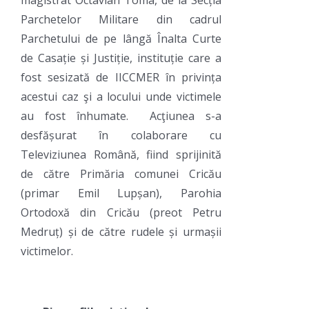
magistrat Octavian Toma, de la Secția
Parchetelor Militare din cadrul
Parchetului de pe lângă Înalta Curte
de Casație și Justiție, instituție care a
fost sesizată de IICCMER în privința
acestui caz şi a locului unde victimele
au fost înhumate. Acţiunea s-a
desfășurat în colaborare cu
Televiziunea Română, fiind sprijinită
de către Primăria comunei Cricău
(primar Emil Lupșan), Parohia
Ortodoxă din Cricău (preot Petru
Medruț) și de către rudele și urmașii
victimelor.