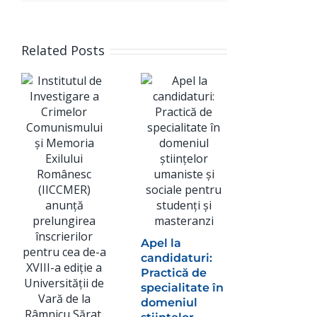
Related Posts
IICCMER
solicită
retragere
Apel la
spațiul p
candidaturi:
a
Practică de
monumen
specialitate în
dedicat lu
domeniul
Adrian