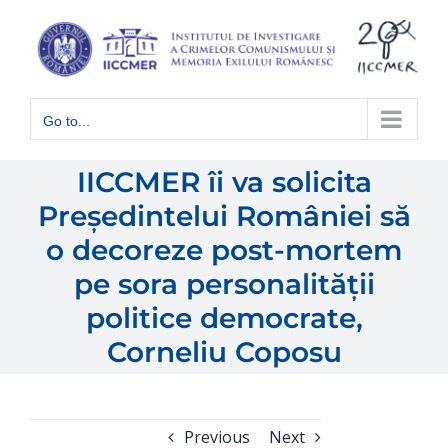
Skip
to
content
Go to...
IICCMER îi va solicita
Președintelui României să
o decoreze post-mortem
pe sora personalității
politice democrate,
Corneliu Coposu
Previous
Next