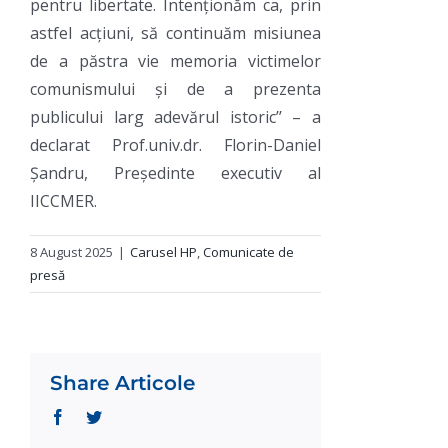
pentru libertate. Intenționăm ca, prin
astfel acțiuni, să continuăm misiunea
de a păstra vie memoria victimelor
comunismului și de a prezenta
publicului larg adevărul istoric’’ – a
declarat Prof.univ.dr. Florin-Daniel
Șandru, Președinte executiv al
IICCMER.
8 August 2025
|
Carusel HP
,
Comunicate de
presă
Share Articole
Facebook
Twitter