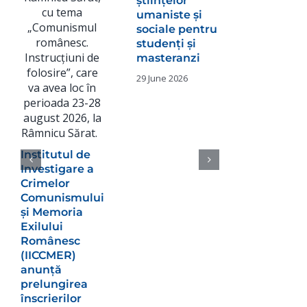
științelor
Păunesc
umaniste și
sociale pentru
24 July 2026
studenți și
masteranzi
29 June 2026
Institutul de
Investigare a
Crimelor
Comunismului
și Memoria
Exilului
Românesc
(IICCMER)
anunță
prelungirea
înscrierilor