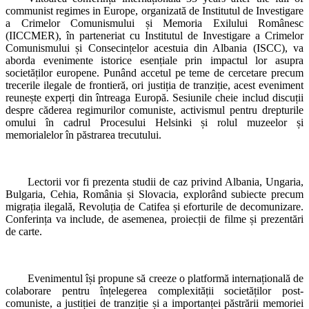
communist regimes in Europe, organizată de Institutul de Investigare
a Crimelor Comunismului și Memoria Exilului Românesc
(IICCMER), în parteneriat cu Institutul de Investigare a Crimelor
Comunismului și Consecințelor acestuia din Albania (ISCC), va
aborda evenimente istorice esențiale prin impactul lor asupra
societăților europene. Punând accetul pe teme de cercetare precum
trecerile ilegale de frontieră, ori justiția de tranziție, acest eveniment
reunește experți din întreaga Europă. Sesiunile cheie includ discuții
despre căderea regimurilor comuniste, activismul pentru drepturile
omului în cadrul Procesului Helsinki și rolul muzeelor și
memorialelor în păstrarea trecutului.
Lectorii vor fi prezenta studii de caz privind Albania, Ungaria,
Bulgaria, Cehia, România și Slovacia, explorând subiecte precum
migrația ilegală, Revoluția de Catifea și eforturile de decomunizare.
Conferința va include, de asemenea, proiecții de filme și prezentări
de carte.
Evenimentul își propune să creeze o platformă internațională de
colaborare pentru înțelegerea complexității societăților post-
comuniste, a justiției de tranziție și a importanței păstrării memoriei