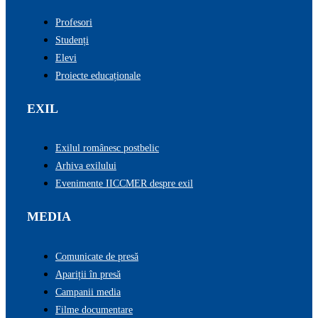
Profesori
Studenți
Elevi
Proiecte educaționale
EXIL
Exilul românesc postbelic
Arhiva exilului
Evenimente IICCMER despre exil
MEDIA
Comunicate de presă
Apariții în presă
Campanii media
Filme documentare