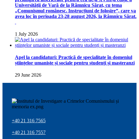
Universității de Vară de la Râmnicu Sărat, cu tema
„Comunismul românesc. Instrucțiuni de folosire”, care va
avea loc în perioada 23-28 august 2026, la Râmnicu Sărat.
1 July 2026
Apel la candidaturi: Practică de specialitate în domeniul
științelor umaniste și sociale pentru studenți și masteranzi
29 June 2026
+40 21 316 7565
+40 21 316 7557