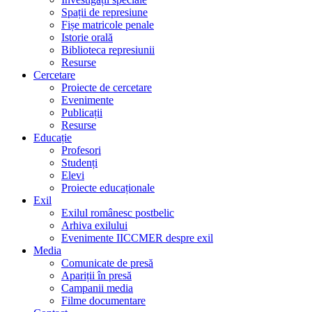
Spații de represiune
Fișe matricole penale
Istorie orală
Biblioteca represiunii
Resurse
Cercetare
Proiecte de cercetare
Evenimente
Publicații
Resurse
Educație
Profesori
Studenți
Elevi
Proiecte educaționale
Exil
Exilul românesc postbelic
Arhiva exilului
Evenimente IICCMER despre exil
Media
Comunicate de presă
Apariții în presă
Campanii media
Filme documentare