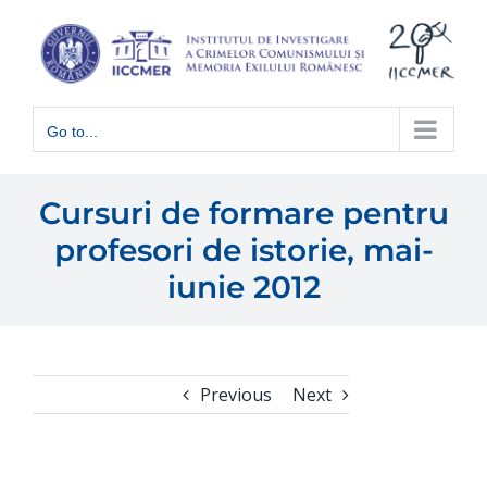
Skip
to
content
Go to...
Cursuri de formare pentru
profesori de istorie, mai-
iunie 2012
Previous
Next
View
Larger