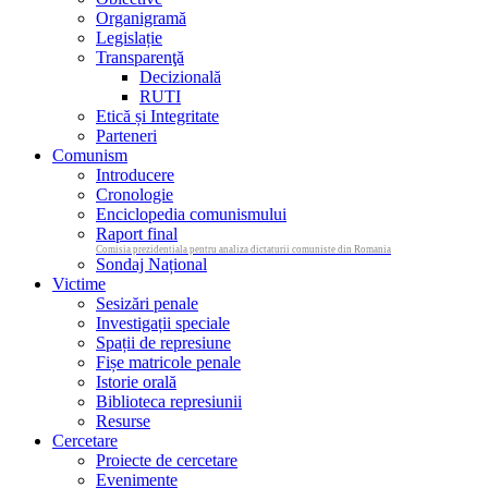
Organigramă
Legislație
Transparenţă
Decizională
RUTI
Etică și Integritate
Parteneri
Comunism
Introducere
Cronologie
Enciclopedia comunismului
Raport final
Comisia prezidentiala pentru analiza dictaturii comuniste din Romania
Sondaj Național
Victime
Sesizări penale
Investigații speciale
Spații de represiune
Fișe matricole penale
Istorie orală
Biblioteca represiunii
Resurse
Cercetare
Proiecte de cercetare
Evenimente