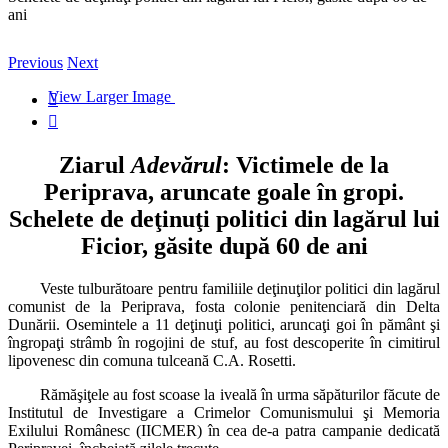
ani
Previous
Next
View Larger Image


Ziarul
Adevărul
: Victimele de la
Periprava, aruncate goale în gropi.
Schelete de deţinuţi politici din lagărul lui
Ficior, găsite după 60 de ani
Veste tulburătoare pentru familiile deţinuţilor politici din lagărul
comunist de la Periprava, fosta colonie penitenciară din Delta
Dunării. Osemintele a 11 deţinuţi politici, aruncaţi goi în pământ şi
îngropaţi strâmb în rogojini de stuf, au fost descoperite în cimitirul
lipovenesc din comuna tulceană C.A. Rosetti.
Rămăşiţele au fost scoase la iveală în urma săpăturilor făcute de
Institutul de Investigare a Crimelor Comunismului şi Memoria
Exilului Românesc (IICMER) în cea de-a patra campanie dedicată