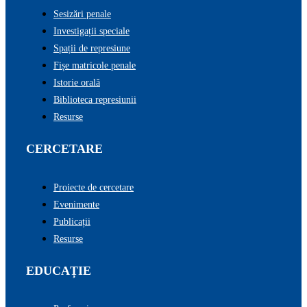
Sesizări penale
Investigații speciale
Spații de represiune
Fișe matricole penale
Istorie orală
Biblioteca represiunii
Resurse
CERCETARE
Proiecte de cercetare
Evenimente
Publicații
Resurse
EDUCAȚIE