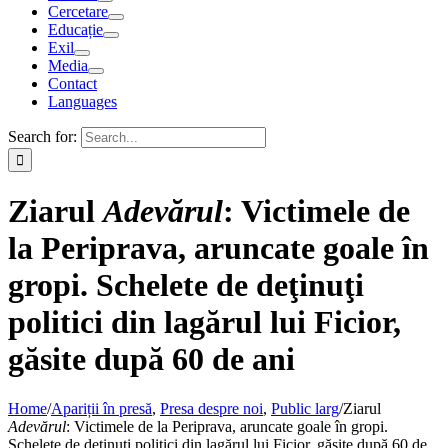
Cercetare
Educație
Exil
Media
Contact
Languages
Search for:
Ziarul
Adevărul
: Victimele de
la Periprava, aruncate goale în
gropi. Schelete de deţinuţi
politici din lagărul lui Ficior,
găsite după 60 de ani
Home
/
Apariții în presă
,
Presa despre noi
,
Public larg
/
Ziarul
Adevărul
: Victimele de la Periprava, aruncate goale în gropi.
Schelete de deţinuţi politici din lagărul lui Ficior, găsite după 60 de