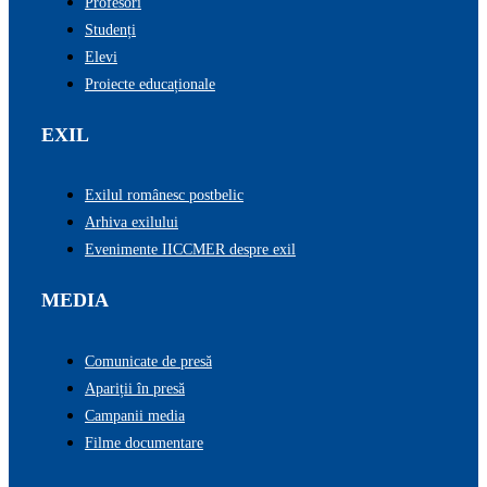
Profesori
Studenți
Elevi
Proiecte educaționale
EXIL
Exilul românesc postbelic
Arhiva exilului
Evenimente IICCMER despre exil
MEDIA
Comunicate de presă
Apariții în presă
Campanii media
Filme documentare