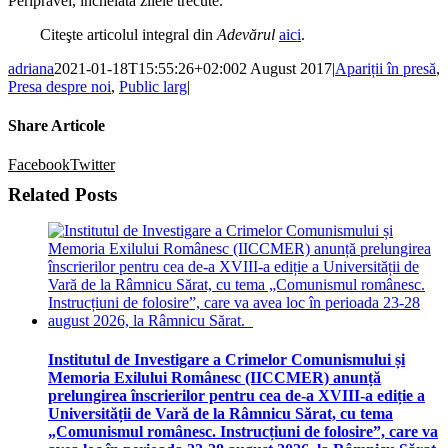
Peripravei, încheiată zilele trecute.
Citeşte articolul integral din
Adevărul
aici
.
adriana
2021-01-18T15:55:26+02:00
2 August 2017
|
Apariții în presă
,
Presa despre noi
,
Public larg
|
Share Articole
Facebook
Twitter
Related Posts
Institutul de Investigare a Crimelor Comunismului și
Memoria Exilului Românesc (IICCMER) anunță
prelungirea înscrierilor pentru cea de-a XVIII-a ediție a
Universității de Vară de la Râmnicu Sărat, cu tema
„Comunismul românesc. Instrucțiuni de folosire”, care va