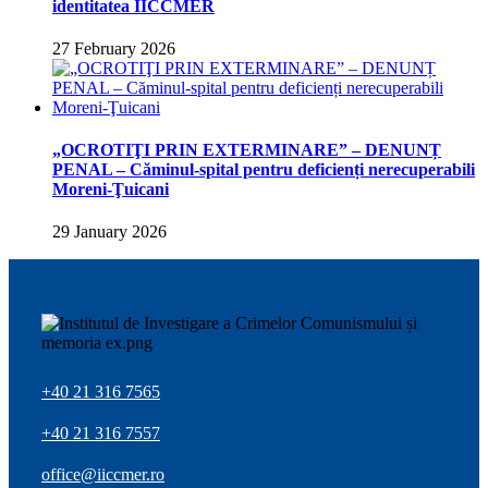
identitatea IICCMER
27 February 2026
„OCROTIŢI PRIN EXTERMINARE” – DENUNȚ
PENAL – Căminul-spital pentru deficienți nerecuperabili
Moreni-Ţuicani
29 January 2026
+40 21 316 7565
+40 21 316 7557
office@iiccmer.ro