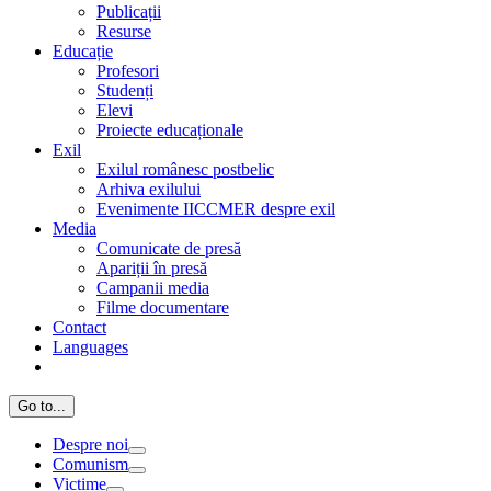
Publicații
Resurse
Educație
Profesori
Studenți
Elevi
Proiecte educaționale
Exil
Exilul românesc postbelic
Arhiva exilului
Evenimente IICCMER despre exil
Media
Comunicate de presă
Apariții în presă
Campanii media
Filme documentare
Contact
Languages
Go to...
Despre noi
Comunism
Victime