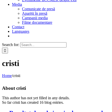
Media
Comunicate de presă
Apariții în presă
Campanii media
Filme documentare
Contact
Languages
Search for:
cristi
Home
/
cristi
About
cristi
This author has not yet filled in any details.
So far cristi has created 16 blog entries.