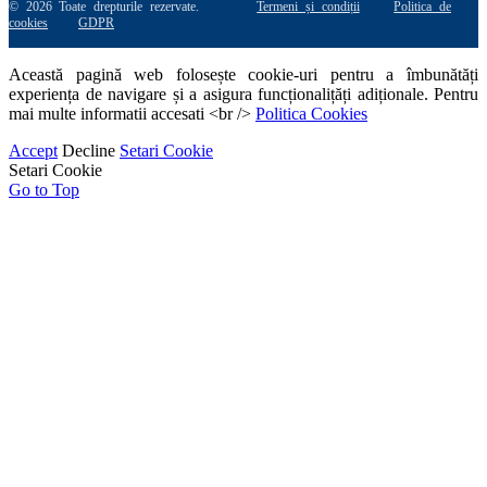
© 2026 Toate drepturile rezervate.
Termeni și condiții
Politica de
cookies
GDPR
Această pagină web folosește cookie-uri pentru a îmbunătăți
experiența de navigare și a asigura funcționalițăți adiționale. Pentru
mai multe informatii accesati <br />
Politica Cookies
Accept
Decline
Setari Cookie
Setari Cookie
Go to Top