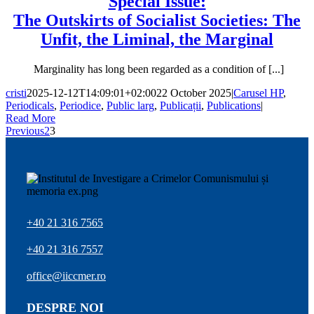
Special Issue:
The Outskirts of Socialist Societies: The
Unfit, the Liminal, the Marginal
Marginality has long been regarded as a condition of [...]
cristi
2025-12-12T14:09:01+02:00
22 October 2025
|
Carusel HP
,
Periodicals
,
Periodice
,
Public larg
,
Publicații
,
Publications
|
Read More
Previous
2
3
+40 21 316 7565
+40 21 316 7557
office@iiccmer.ro
DESPRE NOI