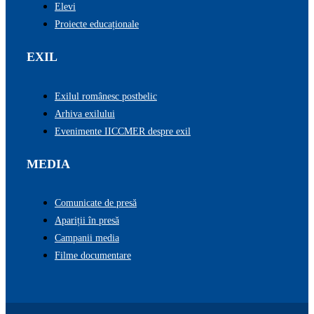
Elevi
Proiecte educaționale
EXIL
Exilul românesc postbelic
Arhiva exilului
Evenimente IICCMER despre exil
MEDIA
Comunicate de presă
Apariții în presă
Campanii media
Filme documentare