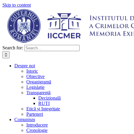
Skip to content
Search for:
Despre noi
Istoric
Obiective
Organigramă
Legislație
Transparenţă
Decizională
RUTI
Etică și Integritate
Parteneri
Comunism
Introducere
Cronologie