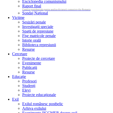
Enciclopedia comunismului
Raport final
Comisia prezidentiala pentru analiza dictaturii comuniste din Romania
Sondaj Național
Victime
Sesizări penale
Investigații speciale
Spații de represiune
Fișe matricole penale
Istorie orală
Biblioteca represiunii
Resurse
Cercetare
Proiecte de cercetare
Evenimente
Publicații
Resurse
Educație
Profesori
Studenți
Elevi
Proiecte educaționale
Exil
Exilul românesc postbelic
Arhiva exilului
Evenimente IICCMER despre exil