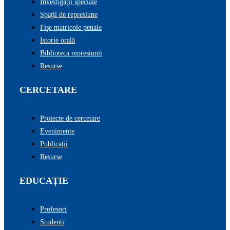
Investigații speciale
Spații de represiune
Fișe matricole penale
Istorie orală
Biblioteca represiunii
Resurse
CERCETARE
Proiecte de cercetare
Evenimente
Publicații
Resurse
EDUCAȚIE
Profesori
Studenți