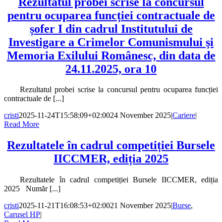
Rezultatul probei scrise la concursul
pentru ocuparea funcției contractuale de
șofer I din cadrul Institutului de
Investigare a Crimelor Comunismului şi
Memoria Exilului Românesc, din data de
24.11.2025, ora 10
Rezultatul probei scrise la concursul pentru ocuparea funcției
contractuale de [...]
cristi
2025-11-24T15:58:09+02:00
24 November 2025
|
Cariere
|
Read More
Rezultatele în cadrul competiției Bursele
IICCMER, ediția 2025
Rezultatele în cadrul competiției Bursele IICCMER, ediția
2025 Număr [...]
cristi
2025-11-21T16:08:53+02:00
21 November 2025
|
Burse
,
Carusel HP
|