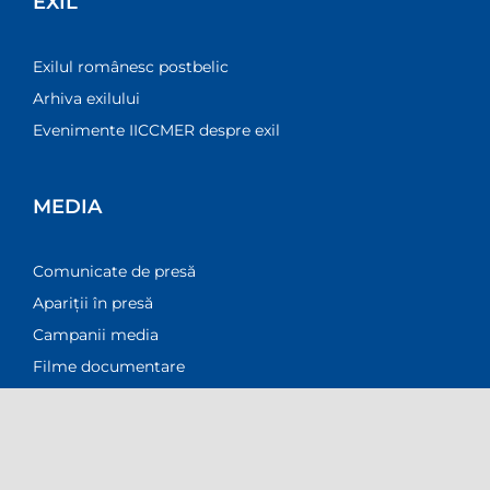
EXIL
Exilul românesc postbelic
Arhiva exilului
Evenimente IICCMER despre exil
MEDIA
Această pagină web folosește cookie-uri pentru a
îmbunătăți experiența de navigare și a asigura
Comunicate de presă
funcționalițăți adiționale. Pentru mai multe informatii
Apariții în presă
accesati <br />
Politica Cookies
Campanii media
Filme documentare
Accept
Decline
Setari Cookie