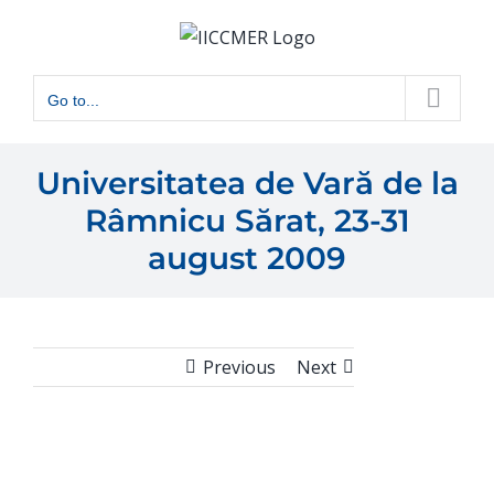
Skip
to
content
Go to...
Universitatea de Vară de la
Râmnicu Sărat, 23-31
august 2009
Previous
Next
View
Larger
Image