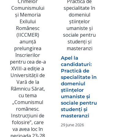
IICCMER
solicită
retragere
Apel la
spațiul p
candidaturi:
a
Practică de
monumen
specialitate în
dedicat lu
domeniul
Adrian
științelor
Păunesc
umaniste și
sociale pentru
24 July 2026
studenți și
masteranzi
29 June 2026