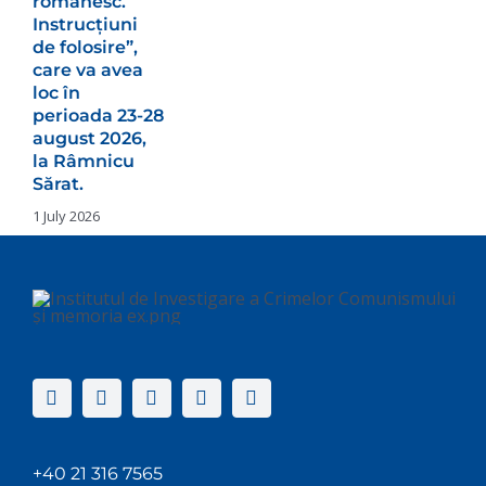
românesc.
Instrucțiuni
de folosire”,
care va avea
loc în
perioada 23-28
august 2026,
la Râmnicu
Sărat.
1 July 2026
+40 21 316 7565