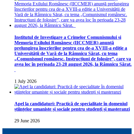
Institutul de Investigare a Crimelor Comunismului și
Memoria Exilului Românesc (IICCMER) anunță
prelungirea înscrierilor pentru cea de-a XVIII-a ediție a
Universității de Vară de la Râmnicu Sărat, cu tema
„Comunismul românesc. Instrucțiuni de folosire”, care va
avea loc în perioada 23-28 august 2026, la Râmnicu Sărat.
1 July 2026
Apel la candidaturi: Practică de specialitate în domeniul
științelor umaniste și sociale pentru studenți și masteranzi
29 June 2026