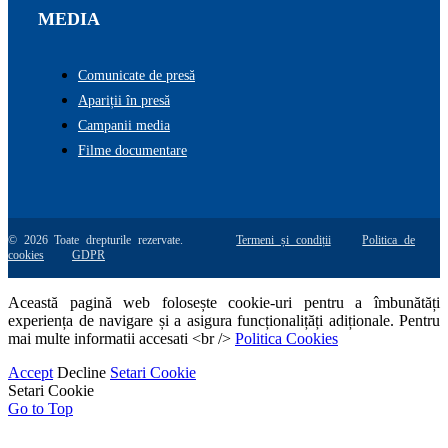
MEDIA
Comunicate de presă
Apariții în presă
Campanii media
Filme documentare
© 2026 Toate drepturile rezervate.
Termeni și condiții
Politica de
cookies
GDPR
Această pagină web folosește cookie-uri pentru a îmbunătăți
experiența de navigare și a asigura funcționalițăți adiționale. Pentru
mai multe informatii accesati <br />
Politica Cookies
Accept
Decline
Setari Cookie
Setari Cookie
Go to Top