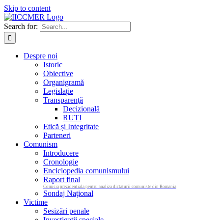
Skip to content
Search for:
Despre noi
Istoric
Obiective
Organigramă
Legislație
Transparenţă
Decizională
RUTI
Etică și Integritate
Parteneri
Comunism
Introducere
Cronologie
Enciclopedia comunismului
Raport final
Comisia prezidentiala pentru analiza dictaturii comuniste din Romania
Sondaj Național
Victime
Sesizări penale
Investigații speciale