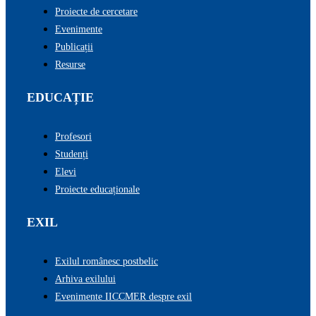
Proiecte de cercetare
Evenimente
Publicații
Resurse
EDUCAȚIE
Profesori
Studenți
Elevi
Proiecte educaționale
EXIL
Exilul românesc postbelic
Arhiva exilului
Evenimente IICCMER despre exil