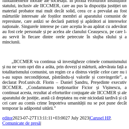
fundamentelor morale ale societății. În pofida eforturilor instituțiilor
statului, inclusiv ale IICCMER, care au pus la dispoziția justiției un
material probator mai mult decât solid, ceea ce a prevalat au fost
mărturiile interesate ale foștilor membri ai aparatului comunist de
represiune, care astăzi se declară patrioți și apărători ai intereselor
naționale. Singurele interese pe care aceștia le-au apărat cu adevărat
au fost cele personale și pe acelea ale clanului Ceaușescu, pe care l-
au servit în fiecare dintre orele petrecute în slujba răului și a
minciunii.
„IICCMER va continua să investigheze crimele comunismului
și nu ne vom opri din a arăta, prin dovezi și mărturii, adevărata față a
totalitarismului comunist, un regim ce a distrus viețile celor care nu i
s-au supus necondiționat, păstrându-și valorile și convingerile”, a
declarat Prof.univ.dr. Florin – Daniel Șandru, Președinte executiv
IICCMER. „Condamnarea torționarilor Ficior și Vișinescu, a
continuat acesta, rezultat al eforturilor conjugate ale IICCMER și ale
aparatului de justiție, arată că dreptatea nu este niciodată tardivă și că
cei care au comis crime împotriva umanității nu se pot pune decât
temporar la adăpostul uitării.”
editor
2023-07-27T13:11:11+03:00
27 July 2023
|
Carusel HP
,
Comunicate de presă
|