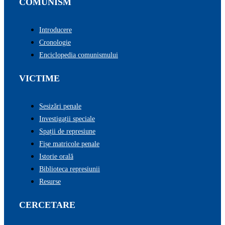
COMUNISM
Introducere
Cronologie
Enciclopedia comunismului
VICTIME
Sesizări penale
Investigații speciale
Spații de represiune
Fișe matricole penale
Istorie orală
Biblioteca represiunii
Resurse
CERCETARE