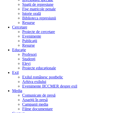
Spații de represiune
Fișe matricole penale
Istorie orală
Biblioteca represiunii
Resurse
Cercetare
Proiecte de cercetare
Evenimente
Publicații
Resurse
Educație
Profesori
Studenți
Elevi
Proiecte educaționale
Exil
Exilul românesc postbelic
Arhiva exilului
Evenimente IICCMER despre exil
Media
Comunicate de presă
Apariții în presă
Campanii media
Filme documentare