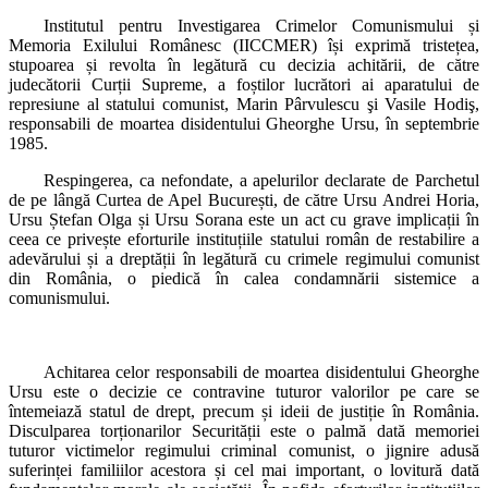
Institutul pentru Investigarea Crimelor Comunismului și
Memoria Exilului Românesc (IICCMER) își exprimă tristețea,
stupoarea și revolta în legătură cu decizia achitării, de către
judecătorii Curții Supreme, a foștilor lucrători ai aparatului de
represiune al statului comunist, Marin Pârvulescu şi Vasile Hodiş,
responsabili de moartea disidentului Gheorghe Ursu, în septembrie
1985.
Respingerea, ca nefondate, a apelurilor declarate de Parchetul
de pe lângă Curtea de Apel București, de către Ursu Andrei Horia,
Ursu Ștefan Olga și Ursu Sorana este un act cu grave implicații în
ceea ce privește eforturile instituțiile statului român de restabilire a
adevărului și a dreptății în legătură cu crimele regimului comunist
din România, o piedică în calea condamnării sistemice a
comunismului.
Achitarea celor responsabili de moartea disidentului Gheorghe
Ursu este o decizie ce contravine tuturor valorilor pe care se
întemeiază statul de drept, precum și ideii de justiție în România.
Disculparea torționarilor Securității este o palmă dată memoriei
tuturor victimelor regimului criminal comunist, o jignire adusă
suferinței familiilor acestora și cel mai important, o lovitură dată