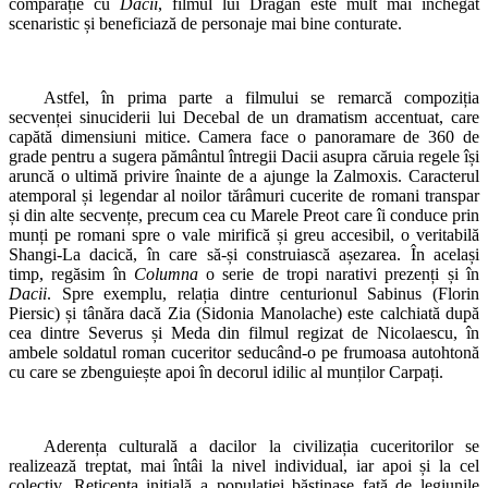
comparație cu
Dacii
, filmul lui Drăgan este mult mai închegat
scenaristic și beneficiază de personaje mai bine conturate.
Astfel, în prima parte a filmului se remarcă compoziția
secvenței sinuciderii lui Decebal de un dramatism accentuat, care
capătă dimensiuni mitice. Camera face o panoramare de 360 de
grade pentru a sugera pământul întregii Dacii asupra căruia regele își
aruncă o ultimă privire înainte de a ajunge la Zalmoxis. Caracterul
atemporal și legendar al noilor tărâmuri cucerite de romani transpar
și din alte secvențe, precum cea cu Marele Preot care îi conduce prin
munți pe romani spre o vale mirifică și greu accesibil, o veritabilă
Shangi-La dacică, în care să-și construiască așezarea. În același
timp, regăsim în
Columna
o serie de tropi narativi prezenți și în
Dacii
. Spre exemplu, relația dintre centurionul Sabinus (Florin
Piersic) și tânăra dacă Zia (Sidonia Manolache) este calchiată după
cea dintre Severus și Meda din filmul regizat de Nicolaescu, în
ambele soldatul roman cuceritor seducând-o pe frumoasa autohtonă
cu care se zbenguiește apoi în decorul idilic al munților Carpați.
Aderența culturală a dacilor la civilizația cuceritorilor se
realizează treptat, mai întâi la nivel individual, iar apoi și la cel
colectiv. Reticența inițială a populației băștinașe față de legiunile