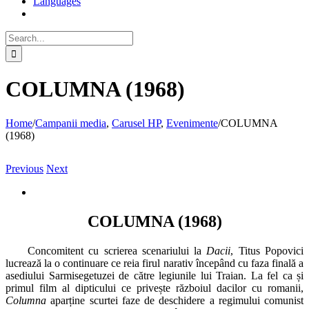
Languages
Search
for:
COLUMNA (1968)
Home
/
Campanii media
,
Carusel HP
,
Evenimente
/
COLUMNA
(1968)
Previous
Next
View
Larger
Image
COLUMNA (1968)
Concomitent cu scrierea scenariului la
Dacii
, Titus Popovici
lucrează la o continuare ce reia firul narativ începând cu faza finală a
asediului Sarmisegetuzei de către legiunile lui Traian. La fel ca și
primul film al dipticului ce privește războiul dacilor cu romanii,
Columna
aparține scurtei faze de deschidere a regimului comunist