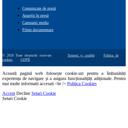
Comunicate de presă
Apariții în presă
Campanii media
Filme documentare
© 2026 Toate drepturile rezervate.
Termeni și condiții
Politica de
cookies
GDPR
Această pagină web folosește cookie-uri pentru a îmbunătăți
experiența de navigare și a asigura funcționalițăți adiționale. Pentru
mai multe informatii accesati <br />
Politica Cookies
Accept
Decline
Setari Cookie
Setari Cookie
Go
to
Top