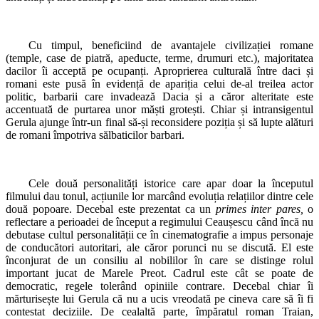
Cu timpul, beneficiind de avantajele civilizației romane
(temple, case de piatră, apeducte, terme, drumuri etc.), majoritatea
dacilor îi acceptă pe ocupanți. Aproprierea culturală între daci și
romani este pusă în evidență de apariția celui de-al treilea actor
politic, barbarii care invadează Dacia și a căror alteritate este
accentuată de purtarea unor măști grotești. Chiar și intransigentul
Gerula ajunge într-un final să-și reconsidere poziția și să lupte alături
de romani împotriva sălbaticilor barbari.
Cele două personalități istorice care apar doar la începutul
filmului dau tonul, acțiunile lor marcând evoluția relațiilor dintre cele
două popoare. Decebal este prezentat ca un
primes inter pares,
o
reflectare a perioadei de început a regimului Ceaușescu când încă nu
debutase cultul personalității ce în cinematografie a impus personaje
de conducători autoritari, ale căror porunci nu se discută. El este
înconjurat de un consiliu al nobililor în care se distinge rolul
important jucat de Marele Preot. Cadrul este cât se poate de
democratic, regele tolerând opiniile contrare. Decebal chiar îi
mărturisește lui Gerula că nu a ucis vreodată pe cineva care să îi fi
contestat deciziile. De cealaltă parte, împăratul roman Traian,