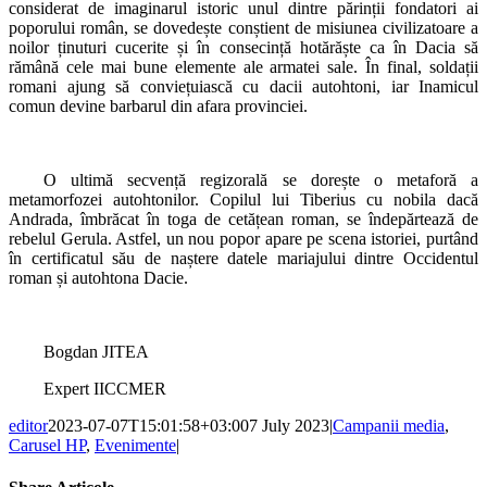
considerat de imaginarul istoric unul dintre părinții fondatori ai
poporului român, se dovedește conștient de misiunea civilizatoare a
noilor ținuturi cucerite și în consecință hotărăște ca în Dacia să
rămână cele mai bune elemente ale armatei sale. În final, soldații
romani ajung să conviețuiască cu dacii autohtoni, iar Inamicul
comun devine barbarul din afara provinciei.
O ultimă secvență regizorală se dorește o metaforă a
metamorfozei autohtonilor. Copilul lui Tiberius cu nobila dacă
Andrada, îmbrăcat în toga de cetățean roman, se îndepărtează de
rebelul Gerula. Astfel, un nou popor apare pe scena istoriei, purtând
în certificatul său de naștere datele mariajului dintre Occidentul
roman și autohtona Dacie.
Bogdan JITEA
Expert IICCMER
editor
2023-07-07T15:01:58+03:00
7 July 2023
|
Campanii media
,
Carusel HP
,
Evenimente
|