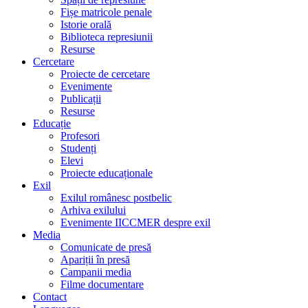
Fișe matricole penale
Istorie orală
Biblioteca represiunii
Resurse
Cercetare
Proiecte de cercetare
Evenimente
Publicații
Resurse
Educație
Profesori
Studenți
Elevi
Proiecte educaționale
Exil
Exilul românesc postbelic
Arhiva exilului
Evenimente IICCMER despre exil
Media
Comunicate de presă
Apariții în presă
Campanii media
Filme documentare
Contact