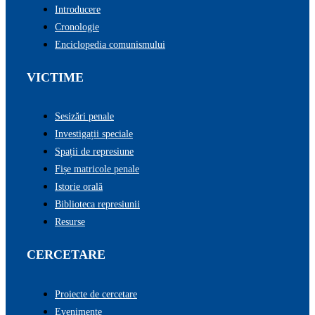
Introducere
Cronologie
Enciclopedia comunismului
VICTIME
Sesizări penale
Investigații speciale
Spații de represiune
Fișe matricole penale
Istorie orală
Biblioteca represiunii
Resurse
CERCETARE
Proiecte de cercetare
Evenimente