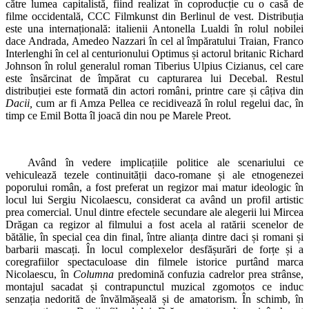
către lumea capitalistă
,
fiind realizat în coproducție cu o casă de
filme occidentală, CCC Filmkunst din Berlinul de vest. Distribuția
este una internațională: italienii Antonella Lualdi în rolul nobilei
dace Andrada, Amedeo Nazzari în cel al împăratului Traian, Franco
Interlenghi în cel al centurionului Optimus și actorul britanic Richard
Johnson în rolul generalul roman Tiberius Ulpius Cizianus, cel care
este însărcinat de împărat cu capturarea lui Decebal. Restul
distribuției este formată din actori români, printre care și câțiva din
Dacii,
cum ar fi Amza Pellea ce recidivează în rolul regelui dac, în
timp ce Emil Botta îl joacă din nou pe Marele Preot.
Având în vedere implicațiile politice ale scenariului ce
vehiculează tezele continuității daco-romane și ale etnogenezei
poporului român, a fost preferat un regizor mai matur ideologic în
locul lui Sergiu Nicolaescu, considerat ca având un profil artistic
prea comercial. Unul dintre efectele secundare ale alegerii lui Mircea
Drăgan ca regizor al filmului a fost acela al ratării scenelor de
bătălie, în special cea din final, între alianța dintre daci și romani și
barbarii mascați. În locul complexelor desfășurări de forțe și a
coregrafiilor spectaculoase din filmele istorice purtând marca
Nicolaescu, în
Columna
predomină confuzia cadrelor prea strânse,
montajul sacadat și contrapunctul muzical zgomotos ce induc
senzația nedorită de învălmășeală și de amatorism. În schimb, în