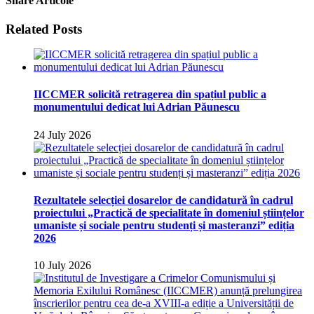
Share Articole
Facebook
Twitter
Related Posts
IICCMER solicită retragerea din spațiul public a
monumentului dedicat lui Adrian Păunescu
24 July 2026
Rezultatele selecției dosarelor de candidatură în cadrul
proiectului „Practică de specialitate în domeniul științelor
umaniste și sociale pentru studenți și masteranzi” ediția
2026
10 July 2026