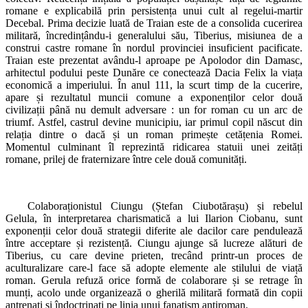
romane e explicabilă prin persistența unui cult al regelui‑martir
Decebal. Prima decizie luată de Traian este de a consolida cucerirea
militară, încredințându‑i generalului său, Tiberius, misiunea de a
construi castre romane în nordul provinciei insuficient pacificate.
Traian este prezentat avându‑l aproape pe Apolodor din Damasc,
arhitectul podului peste Dunăre ce conectează Dacia Felix la viața
economică a imperiului. În anul 111, la scurt timp de la cucerire,
apare și rezultatul muncii comune a exponenților celor două
civilizații până nu demult adversare : un for roman cu un arc de
triumf. Astfel, castrul devine municipiu, iar primul copil născut din
relația dintre o dacă și un roman primește cetățenia Romei.
Momentul culminant îl reprezintă ridicarea statuii unei zeități
romane, prilej de fraternizare între cele două comunități.
Colaboraționistul Ciungu (Ștefan Ciubotărașu) și rebelul
Gelula, în interpretarea charismatică a lui Ilarion Ciobanu, sunt
exponenții celor două strategii diferite ale dacilor care pendulează
între acceptare și rezistență. Ciungu ajunge să lucreze alături de
Tiberius, cu care devine prieten, trecând printr-un proces de
aculturalizare care-l face să adopte elemente ale stilului de viață
roman. Gerula refuză orice formă de colaborare și se retrage în
munți, acolo unde organizează o gherilă militară formată din copii
antrenați și îndoctrinați pe linia unui fanatism antiroman.