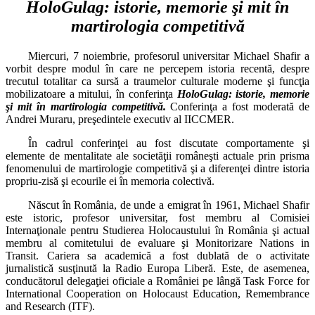
HoloGulag: istorie, memorie şi mit în
martirologia competitivă
Miercuri, 7 noiembrie, profesorul universitar Michael Shafir a
vorbit despre modul în care ne percepem istoria recentă, despre
trecutul totalitar ca sursă a traumelor culturale moderne şi funcţia
mobilizatoare a mitului, în conferinţa
HoloGulag: istorie, memorie
şi mit în martirologia competitivă.
Conferinţa a fost moderată de
Andrei Muraru, preşedintele executiv al IICCMER.
În cadrul conferinţei au fost discutate comportamente şi
elemente de mentalitate ale societăţii româneşti actuale prin prisma
fenomenului de martirologie competitivă şi a diferenţei dintre istoria
propriu-zisă şi ecourile ei în memoria colectivă.
Născut în România, de unde a emigrat în 1961, Michael Shafir
este istoric, profesor universitar, fost membru al Comisiei
Internaţionale pentru Studierea Holocaustului în România şi actual
membru al comitetului de evaluare şi Monitorizare Nations in
Transit. Cariera sa academică a fost dublată de o activitate
jurnalistică susţinută la Radio Europa Liberă. Este, de asemenea,
conducătorul delegaţiei oficiale a României pe lângă Task Force for
International Cooperation on Holocaust Education, Remembrance
and Research (ITF).