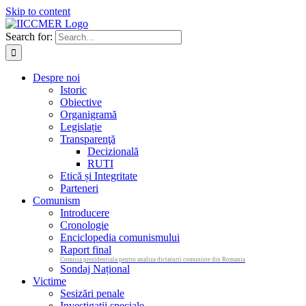
Skip to content
Search for:
Despre noi
Istoric
Obiective
Organigramă
Legislație
Transparenţă
Decizională
RUTI
Etică și Integritate
Parteneri
Comunism
Introducere
Cronologie
Enciclopedia comunismului
Raport final
Comisia prezidentiala pentru analiza dictaturii comuniste din Romania
Sondaj Național
Victime
Sesizări penale
Investigații speciale