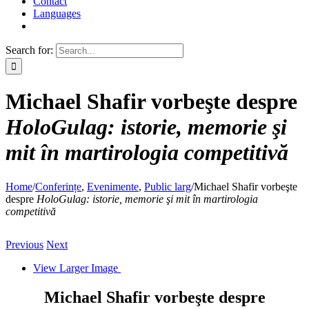
Contact
Languages
Search for:
Michael Shafir vorbeşte despre
HoloGulag: istorie, memorie şi
mit în martirologia competitivă
Home
/
Conferințe
,
Evenimente
,
Public larg
/
Michael Shafir vorbeşte
despre
HoloGulag: istorie, memorie şi mit în martirologia
competitivă
Previous
Next
View Larger Image
Michael Shafir vorbeşte despre