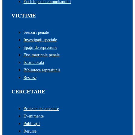
Enciclopedia comunismului
VICTIME
Sesizări penale
Investigații speciale
Spații de represiune
Fișe matricole penale
Istorie orală
Biblioteca represiunii
Resurse
CERCETARE
Proiecte de cercetare
Evenimente
Publicații
Resurse