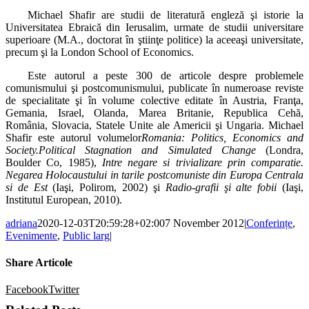
Michael Shafir are studii de literatură engleză şi istorie la
Universitatea Ebraică din Ierusalim, urmate de studii universitare
superioare (M.A., doctorat în ştiinţe politice) la aceeaşi universitate,
precum şi la London School of Economics.
Este autorul a peste 300 de articole despre problemele
comunismului şi postcomunismului, publicate în numeroase reviste
de specialitate şi în volume colective editate în Austria, Franţa,
Gemania, Israel, Olanda, Marea Britanie, Republica Cehă,
România, Slovacia, Statele Unite ale Americii şi Ungaria. Michael
Shafir este autorul volumelor
Romania: Politics, Economics and
Society.Political Stagnation and Simulated Change
(Londra,
Boulder Co, 1985),
Intre negare si trivializare prin comparatie.
Negarea Holocaustului in tarile postcomuniste din Europa Centrala
si de Est
(Iaşi, Polirom, 2002) şi
Radio-grafii şi alte fobii
(Iaşi,
Institutul European, 2010).
adriana
2020-12-03T20:59:28+02:00
7 November 2012
|
Conferințe
,
Evenimente
,
Public larg
|
Share Articole
Facebook
Twitter