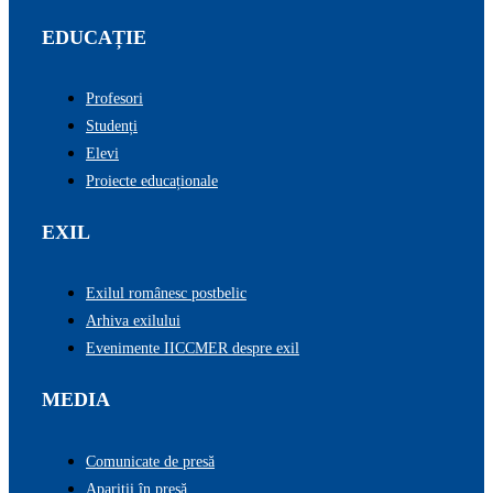
EDUCAȚIE
Profesori
Studenți
Elevi
Proiecte educaționale
EXIL
Exilul românesc postbelic
Arhiva exilului
Evenimente IICCMER despre exil
MEDIA
Comunicate de presă
Apariții în presă