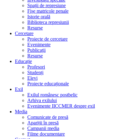
Spații de represiune
Fișe matricole penale
Istorie orală
Biblioteca represiunii
Resurse
Cercetare
Proiecte de cercetare
Evenimente
Publicații
Resurse
Educație
Profesori
Studenți
Elevi
Proiecte educaționale
Exil
Exilul românesc postbelic
Arhiva exilului
Evenimente IICCMER despre exil
Media
Comunicate de presă
Apariții în presă
Campanii media
Filme documentare