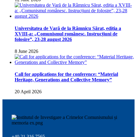
Universitatea de Vară de la Râmnicu Sărat, ediția a
XVIII-a: „Comunismul românesc. Instrucțiuni de
folosire”, 23-28 august 2026
8 June 2026
Call for applications for the conference: “Material
Heritage, Generations and Collective Memory”
20 April 2026
+40 21 316 7565