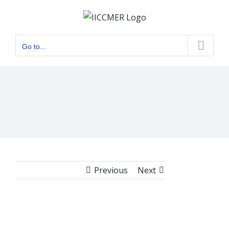
Skip
to
content
Go to...
Previous
Next
View
Larger
Image