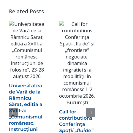
Related Posts
iversitatea
 Vară de la
âmnicu
rat, ediția a
III-a:
Call for
omunismul
contributions
mânesc.
Conferința
strucțiuni
Spații „fluide”