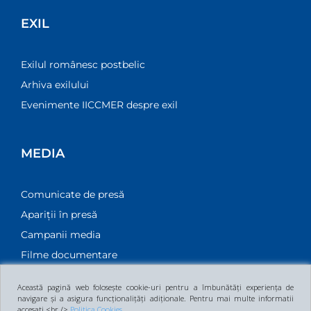
Elevi
Proiecte educaționale
EXIL
Exilul românesc postbelic
Arhiva exilului
Evenimente IICCMER despre exil
MEDIA
Comunicate de presă
Apariții în presă
Această pagină web folosește cookie-uri pentru a îmbunătăți experiența de
Campanii media
navigare și a asigura funcționalițăți adiționale. Pentru mai multe informatii
accesati <br />
Politica Cookies
Filme documentare