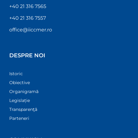
a Universității
de Vară de la
Râmnicu
Sărat, cu tema
+40 21 316 7565
„Comunismul
românesc.
+40 21 316 7557
Instrucțiuni
de folosire”,
office@iiccmer.ro
care va avea
loc în
perioada 23-28
august 2026,
DESPRE NOI
la Râmnicu
Sărat.
Istoric
1 July 2026
Obiective
Organigramă
Legislație
Transparenţă