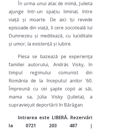
În urma unui atac de inimă, Julieta
ajunge într-un spațiu liminal, între
viață și moarte. De aici își revede
episoade din viață, îi cere socoteală lui
Dumnezeu și meditează, cu luciditate
și umor, la existență și iubire.
Piesa se bazează pe experienţa
familiei autorului, András Visky, în
timpul regimului comunist din
România de la începutul anilor ’60.
Împreună cu cei şapte copii ai săi,
mama sa, Júlia Visky (Julieta), a
supravieţuit deportării în Bărăgan.
Intrarea este LIBERĂ. Rezervări
la 0721 203 487 |