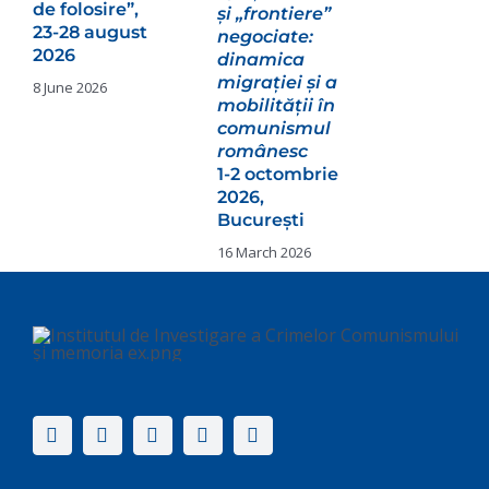
 folosire”,
și „frontiere”
-28 august
negociate:
26
dinamica
migrației și a
une 2026
mobilității în
comunismul
românesc
1-2 octombrie
2026,
Institutul de
București
Investigare a
16 March 2026
Crimelor
Comunismului
și Memoria
Exilului
Românesc
(IICCMER)
anunță
prelungirea
înscrierilor
pentru cea de-
a XVIII-a ediție