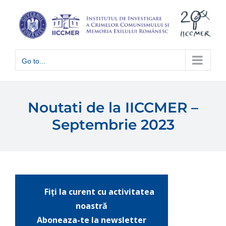
Skip
to
content
Go to...
Noutati de la IICCMER –
Septembrie 2023
Fiți la curent cu activitatea
noastră
Aboneaza-te la newsletter