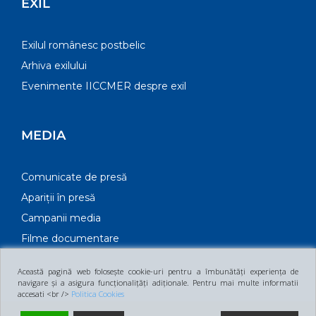
EXIL
Exilul românesc postbelic
Arhiva exilului
Evenimente IICCMER despre exil
MEDIA
Comunicate de presă
Apariții în presă
Campanii media
Filme documentare
Această pagină web folosește cookie-uri pentru a îmbunătăți experiența de
navigare și a asigura funcționalițăți adiționale. Pentru mai multe informatii
accesati <br />
Politica Cookies