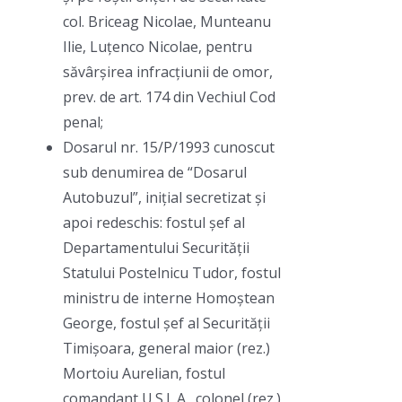
col. Briceag Nicolae, Munteanu
Ilie, Luțenco Nicolae, pentru
săvârșirea infracțiunii de omor,
prev. de art. 174 din Vechiul Cod
penal;
Dosarul nr. 15/P/1993 cunoscut
sub denumirea de “Dosarul
Autobuzul”, inițial secretizat și
apoi redeschis: fostul șef al
Departamentului Securității
Statului Postelnicu Tudor, fostul
ministru de interne Homoștean
George, fostul șef al Securității
Timișoara, general maior (rez.)
Mortoiu Aurelian, fostul
comandant U.S.L.A., colonel (rez.)