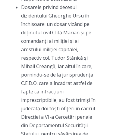
Dosarele privind decesul
dizidentului Gheorghe Ursu în
închisoare: un dosar vizând pe
deținutul civil Clită Marian și pe
comandanți ai miliției și ai
arestului miliției capitalei,
respectiv col. Tudor Stănică și
Mihail Creangă, iar altul în care,
pornindu-se de la jurisprudența
C.E.D.O. care a încadrat astfel de
fapte ca infracțiuni
imprescriptibile, au fost trimiși în
judecată doi foști ofiţeri în cadrul
Direcţiei a VI-a Cercetări penale
din Departamentul Securităţii
Statului, pentru săvârşirea de