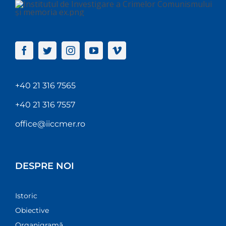
+40 21 316 7565
+40 21 316 7557
office@iiccmer.ro
DESPRE NOI
Istoric
Obiective
Organigramă