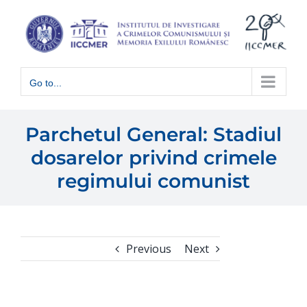
Skip
to
content
Go to...
Parchetul General: Stadiul
dosarelor privind crimele
regimului comunist
Previous
Next
View
Larger