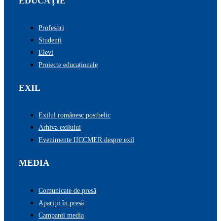
EDUCAȚIE
Profesori
Studenți
Elevi
Proiecte educaționale
EXIL
Exilul românesc postbelic
Arhiva exilului
Evenimente IICCMER despre exil
MEDIA
Comunicate de presă
Apariții în presă
Campanii media