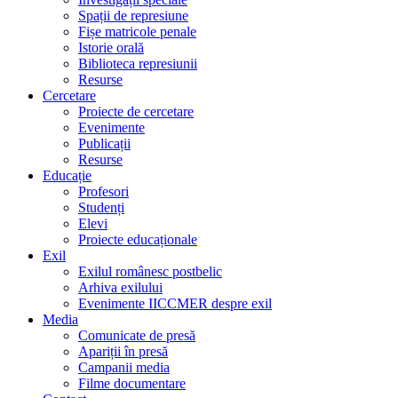
Spații de represiune
Fișe matricole penale
Istorie orală
Biblioteca represiunii
Resurse
Cercetare
Proiecte de cercetare
Evenimente
Publicații
Resurse
Educație
Profesori
Studenți
Elevi
Proiecte educaționale
Exil
Exilul românesc postbelic
Arhiva exilului
Evenimente IICCMER despre exil
Media
Comunicate de presă
Apariții în presă
Campanii media
Filme documentare