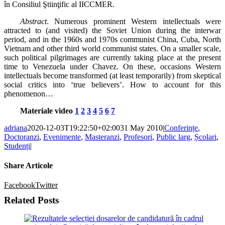
în Consiliul Ştiinţific al IICCMER.
Abstract
. Numerous prominent Western intellectuals were
attracted to (and visited) the Soviet Union during the interwar
period, and in the 1960s and 1970s communist China, Cuba, North
Vietnam and other third world communist states. On a smaller scale,
such political pilgrimages are currently taking place at the present
time to Venezuela under Chavez. On these, occasions Western
intellectuals become transformed (at least temporarily) from skeptical
social critics into ‘true believers’. How to account for this
phenomenon…
Materiale video
1
2
3
4
5
6
7
adriana
2020-12-03T19:22:50+02:00
31 May 2010
|
Conferințe
,
Doctoranzi
,
Evenimente
,
Masteranzi
,
Profesori
,
Public larg
,
Școlari
,
Studenți
|
Share Articole
Facebook
Twitter
Related Posts