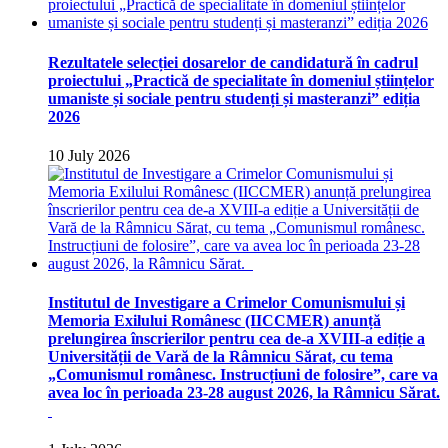
Rezultatele selecției dosarelor de candidatură în cadrul
proiectului „Practică de specialitate în domeniul științelor
umaniste și sociale pentru studenți și masteranzi” ediția
2026
10 July 2026
Institutul de Investigare a Crimelor Comunismului și
Memoria Exilului Românesc (IICCMER) anunță
prelungirea înscrierilor pentru cea de-a XVIII-a ediție a
Universității de Vară de la Râmnicu Sărat, cu tema
„Comunismul românesc. Instrucțiuni de folosire”, care va
avea loc în perioada 23-28 august 2026, la Râmnicu Sărat.