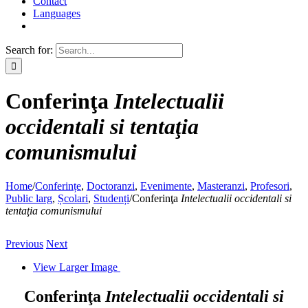
Contact
Languages
Search for:
Conferinţa
Intelectualii
occidentali si tentaţia
comunismului
Home
/
Conferințe
,
Doctoranzi
,
Evenimente
,
Masteranzi
,
Profesori
,
Public larg
,
Școlari
,
Studenți
/
Conferinţa
Intelectualii occidentali si
tentaţia comunismului
Previous
Next
View Larger Image
Conferinţa
Intelectualii occidentali si