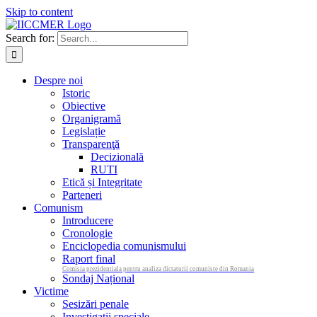
Skip to content
Search for:
Despre noi
Istoric
Obiective
Organigramă
Legislație
Transparenţă
Decizională
RUTI
Etică și Integritate
Parteneri
Comunism
Introducere
Cronologie
Enciclopedia comunismului
Raport final
Comisia prezidentiala pentru analiza dictaturii comuniste din Romania
Sondaj Național
Victime
Sesizări penale
Investigații speciale