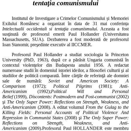
tentaţia comunismului
Institutul de Investigare a Crimelor Comunismului și Memoriei
Exilului Românesc a organizat în data de 31 mai conferința
Intelectualii occidentali si tentaţia comunismului
. Aceasta a fost
susţinută de profesorul emerit Paul Hollander
(Universitatea
Massachusetts, SUA). Dezbaterea a fost moderată de profesorul
Ioan Stanomir, preşedinte executiv al IICCMER.
Profesorul Paul Hollander a studiat sociologia la Princeton
University (PhD, 1963), după ce a părăsit Ungaria comunistă în
contextul violenţelor din Budapesta anului 1956. A redactat
numeroase studii în domeniul istoriei ideilor, a filosofiei culturii şi al
studiilor de politică comparată. Între cărţile de referinţă ale domniei
sale de numără:
Soviet and American Society: A
Comparison
(1972);
Political Pilgrims
(1981);
Anti-
Americanism
(1992);
Political Will and Personal
Belief
(1999),
Discontents: Postmodern and Post-communist
(2002)
şi
The Only Super Power: Reflections on Strength, Weakness, and
Anti-Americanism
(2008). A editat volumul
From the Gulag to the
Killing Fields: Personal Accounts of Political Violence And
Repression in Communist States
(2008) şi
The Only Super Power:
Reflections on Strength, Weakness, and Anti-
Americanism
(2009).Profesorul Paul HOLLANDER este membru