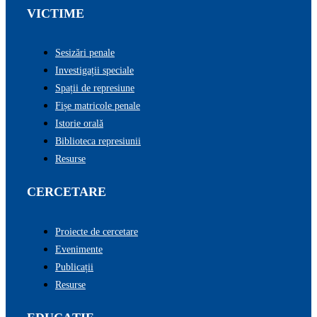
VICTIME
Sesizări penale
Investigații speciale
Spații de represiune
Fișe matricole penale
Istorie orală
Biblioteca represiunii
Resurse
CERCETARE
Proiecte de cercetare
Evenimente
Publicații
Resurse