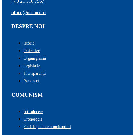
+40 21 316 7557
office@iiccmer.ro
DESPRE NOI
Istoric
Obiective
Organigramă
Legislație
Transparenţă
Parteneri
COMUNISM
Introducere
Cronologie
Enciclopedia comunismului