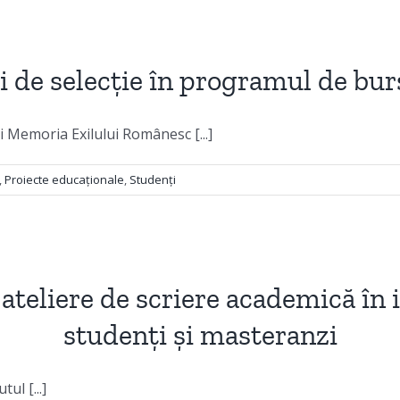
 de selecție în programul de bu
i Memoria Exilului Românesc [...]
,
Proiecte educaționale
,
Studenți
 ateliere de scriere academică în
studenți și masteranzi
ul [...]