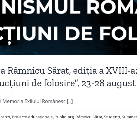
 la Râmnicu Sărat, ediția a XVIII
ucțiuni de folosire”, 23-28 augus
i Memoria Exilului Românesc [...]
ranzi
,
Proiecte educaționale
,
Public larg
,
Râmnicu Sărat
,
Studenți
,
Summer 