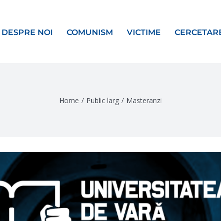
DESPRE NOI
COMUNISM
VICTIME
CERCETAR
Home
/
Public larg
/
Masteranzi