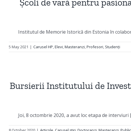
Școli de vară pentru pasionaț
Institutul de Memorie Istorică din Estonia în colabo
5 May 2021
|
Carusel HP
,
Elevi
,
Masteranzi
,
Profesori
,
Studenți
Bursierii Institutului de Inv
Joi, 8 octombrie 2020, a avut loc etapa de interviuri [.
8 October 2020
|
Articole
,
Carusel știri
,
Doctoranzi
,
Masteranzi
,
Public