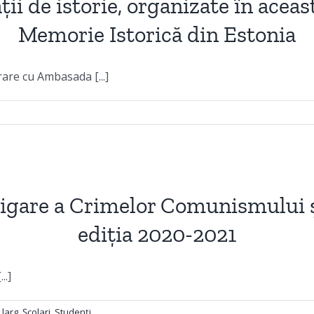
ii de istorie, organizate în aceas
Memorie Istorică din Estonia
rare cu Ambasada [...]
estigare a Crimelor Comunismului
ediția 2020-2021
..]
 larg
,
Școlari
,
Studenți