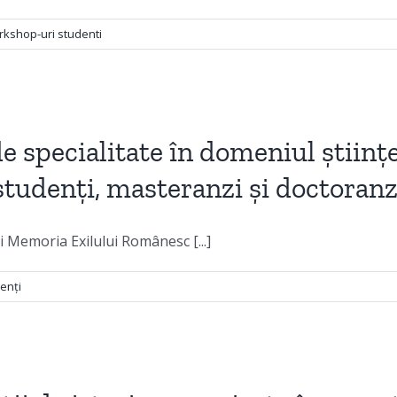
kshop-uri studenti
de specialitate în domeniul științ
studenți, masteranzi și doctoranz
i Memoria Exilului Românesc [...]
enți