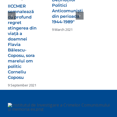
onorează
Politici
memoria
IICCMER
Anticomuniști
victimelo
semnalează
din perioada
deportări
cu profund
1944-1989″
din timpu
regret
regimulu
stingerea din
9 March 2021
comunist
viață a
doamnei
18 June 2024
Flavia
Bălescu-
Coposu, sora
marelui om
politic
Corneliu
Coposu
9 September 2021