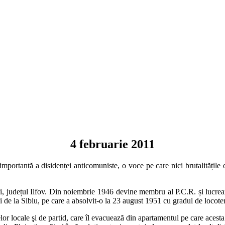
4 februarie 2011
mportantă a disidenței anticomuniste, o voce pe care nici brutalitățile org
i, județul Ilfov. Din noiembrie 1946 devine membru al P.C.R. și lucreaz
ni de la Sibiu, pe care a absolvit-o la 23 august 1951 cu gradul de locote
 locale şi de partid, care îl evacuează din apartamentul pe care acesta î