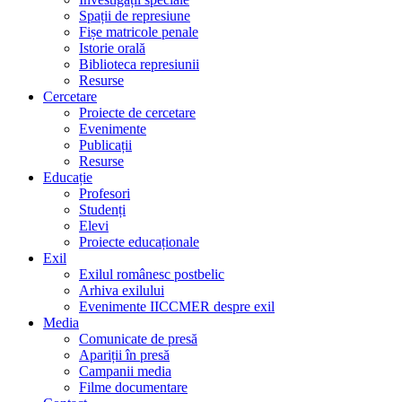
Spații de represiune
Fișe matricole penale
Istorie orală
Biblioteca represiunii
Resurse
Cercetare
Proiecte de cercetare
Evenimente
Publicații
Resurse
Educație
Profesori
Studenți
Elevi
Proiecte educaționale
Exil
Exilul românesc postbelic
Arhiva exilului
Evenimente IICCMER despre exil
Media
Comunicate de presă
Apariții în presă
Campanii media
Filme documentare