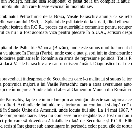
din Ploieşti, nefiind însă soluţionat, ci pasat de la un complet la altul
ea imobilului din care fusese evacuat în mod abuziv.
ombinatul Petrochimic de la Brazi, Vasile Paraschiv anunța că se ret
n vara anului 1969, la Spitalul de psihiatrie de la Urlați, fiind eliberat 
mplu: ieșirea din P.C.R., proces cu autoritățile comuniste pentru recuper
l că nu i-a fost acordată viza pentru plecare în S.U.A., scrisori despr
Spitalul de Psihiatrie Săpoca (Buzău), unde este supus unui tratament 
va ajunge în Franța (Paris), unde este ajutat și sprijinit în demersurile 
folosirea psihiatriei în România ca armă de represiune politică. Tot la P
scă dacă Vasile Paraschiv are sau nu discernământ. Diagnosticul dat de 
supravegheat îndeaproape de Securitatea care l-a maltratat și supus la tor
ea potrivnică majoră a lui Vasile Paraschiv, care a atras aversiunea autor
arații de înființare a Sindicatului Liber al Oamenilor Muncii din Români
ile Paraschiv, fapte de intimidare prin amenințări directe sau răpirea ac
ru ofițeri. Acțiunile de intimidare și torturare au continuat și după ce î
ită în Statele Unite ale Americii, unde locuia fiul său. La 14 mai 1987,
e compromițătoare. Deși nu comisese nicio ilegalitate, a fost din nou ră
t prin care să dovedească loialitatea față de Securitate și P.C.R. Elib
a scris şi înregistrat sub ameninţare în perioada celor patru zile de tortur