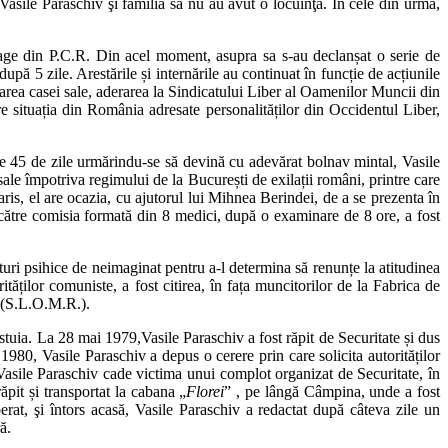
) Vasile Paraschiv şi familia sa nu au avut o locuinţă. În cele din urmă,
rage din P.C.R. Din acel moment, asupra sa s-au declanșat o serie de
după 5 zile. Arestările și internările au continuat în funcție de acțiunile
area casei sale, aderarea la Sindicatului Liber al Oamenilor Muncii din
e situația din România adresate personalităților din Occidentul Liber,
de 45 de zile urmărindu-se să devină cu adevărat bolnav mintal, Vasile
sale împotriva regimului de la București de exilații români, printre care
aris, el are ocazia, cu ajutorul lui Mihnea Berindei, de a se prezenta în
către comisia formată din 8 medici, după o examinare de 8 ore, a fost
turi psihice de neimaginat pentru a-l determina să renunțe la atitudinea
ităților comuniste, a fost citirea, în fața muncitorilor de la Fabrica de
a (S.L.O.M.R.).
estuia. La 28 mai 1979,Vasile Paraschiv a fost răpit de Securitate și dus
n 1980, Vasile Paraschiv a depus o cerere prin care solicita autorităților
 Vasile Paraschiv cade victima unui complot organizat de Securitate, în
pit și transportat la cabana „
Florei
” , pe lângă Câmpina, unde a fost
erat, şi întors acasă, Vasile Paraschiv a redactat după câteva zile un
ă.