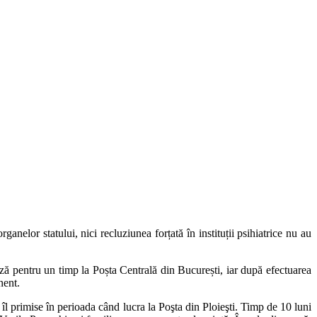
anelor statului, nici recluziunea forțată în instituții psihiatrice nu au
ă pentru un timp la Poșta Centrală din București, iar după efectuarea
nent.
l primise în perioada când lucra la Poşta din Ploieşti. Timp de 10 luni