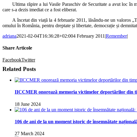
Ultima răpire a lui Vasile Paraschiv de Securitate a avut loc în
care s-a dezis imediat ce a fost eliberat.
A încetat din viață la 4 februarie 2011, lăsându-ne un valoros „T
omului în România, pentru dreptate și libertate, democrație și demnita
adriana
2021-02-04T16:36:28+02:00
4 February 2011
|
Remember
|
Share Articole
Facebook
Twitter
Related Posts
IICCMER onorează memoria victimelor deportărilor din t
18 June 2024
106 de ani de la un moment istoric de însemnătate naționa
27 March 2024