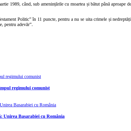
 martie 1989, când, sub amenințările cu moartea și bătut până aproape de
estament Politic” în 11 puncte, pentru a nu se uita crimele și nedreptăți
te, pentru adevăr”.
impul regimului comunist
lă: Unirea Basarabiei cu România