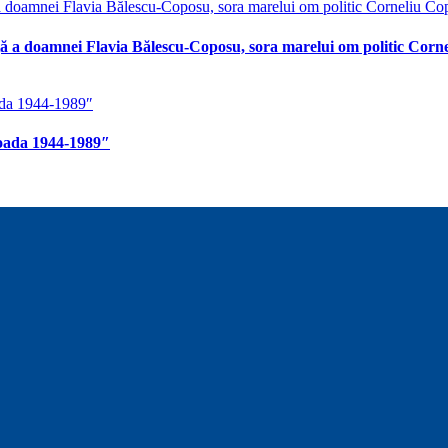
ă a doamnei Flavia Bălescu-Coposu, sora marelui om politic Corn
rioada 1944-1989″