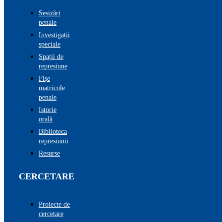
Sesizări
penale
Investigații
speciale
Spații de
represiune
Fișe
matricole
penale
Istorie
orală
Biblioteca
represiunii
Resurse
CERCETARE
Proiecte de
cercetare