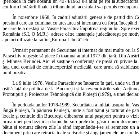
(perioadă în care dosarul nr. 4074/1963 s-a aflat pe rol la Judecătoria 
conform hotărârii finale a tribunalului, acestuia i s-a permis reocupar
În noiembrie 1968, în cadrul adunării generale de partid din C
presiuni care au culminat cu arestarea și internarea cu forța, începând di
pe care le-a desfășurat Vasile Paraschiv împotriva regimului. Spre exe
România (S.L.O.M.R.), adrese către instanțele judecătorești pe motivu
apeluri difuzate la radio „Europa Liberă” etc.
Urmărit permanent de Securitate și internat de mai multe ori la 
Paraschiv reușește să plece în toamna anului 1977 din țară. Din Austria 
și Mihnea Berindei. Aici el susţine o conferinţă de presă cu privire la 
faţa unei comisii de contraexpertiză medicală, care urma să stabilea
unul pozitiv.
La 9 iulie 1978, Vasile Paraschiv se întoarce în țară, unde va fi 
ostilă față de politica de la București și la revendicările sale. Acțiun
Prototipuri și Proiectare Tehnologică din Ploiești (1979), a unei decl
În perioada anilor 1978-1989, Securitatea a inițiat, asupra lui Vas
lângă Ploiești, în pădurea Păulești, unde a fost bătut și torturat de pat
locale și centrale din București eliberarea unui pașaport pentru o viz
urma unei percheziții la domiciliu sub pretextul găsirii unor document
bătut și torturat câteva zile la rând impunându-i-se să semneze un ac
document prin care retracta toate scrisorile şi angajamentele pe care le-