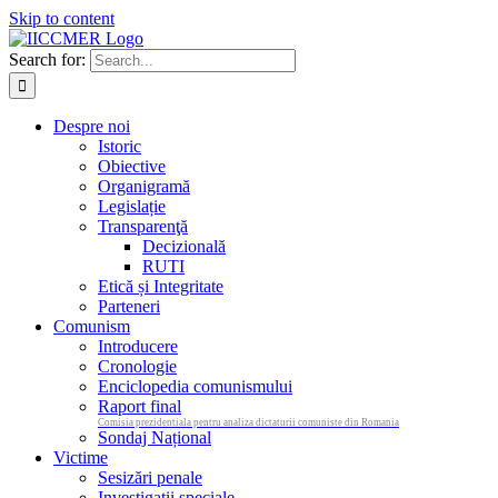
Skip to content
Search for:
Despre noi
Istoric
Obiective
Organigramă
Legislație
Transparenţă
Decizională
RUTI
Etică și Integritate
Parteneri
Comunism
Introducere
Cronologie
Enciclopedia comunismului
Raport final
Comisia prezidentiala pentru analiza dictaturii comuniste din Romania
Sondaj Național
Victime
Sesizări penale
Investigații speciale