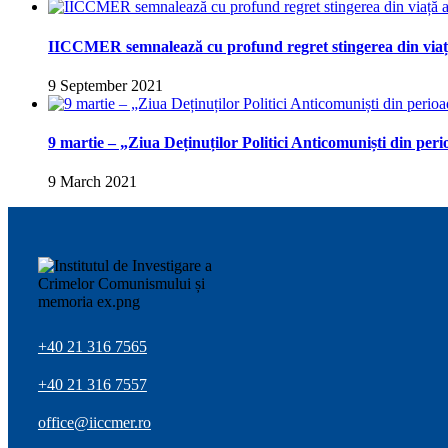
IICCMER semnalează cu profund regret stingerea din viaț
9 September 2021
9 martie – „Ziua Deținuților Politici Anticomuniști din pe
9 March 2021
+40 21 316 7565
+40 21 316 7557
office@iiccmer.ro