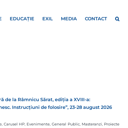
E
EDUCAȚIE
EXIL
MEDIA
CONTACT
ă de la Râmnicu Sărat, ediția a XVIII-a:
c. Instrucțiuni de folosire”, 23-28 august 2026
e
,
Carusel HP
,
Evenimente
,
General Public
,
Masteranzi
,
Proiecte