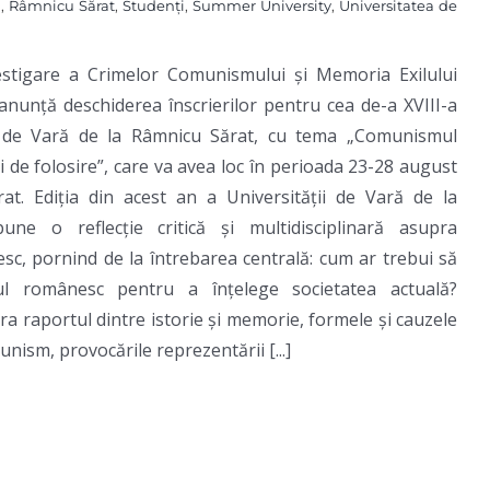
g
,
Râmnicu Sărat
,
Studenți
,
Summer University
,
Universitatea de
vestigare a Crimelor Comunismului și Memoria Exilului
nunță deschiderea înscrierilor pentru cea de-a XVIII-a
ii de Vară de la Râmnicu Sărat, cu tema „Comunismul
 de folosire”, care va avea loc în perioada 23-28 august
at. Ediția din acest an a Universității de Vară de la
ne o reflecție critică și multidisciplinară asupra
c, pornind de la întrebarea centrală: cum ar trebui să
ul românesc pentru a înțelege societatea actuală?
ora raportul dintre istorie și memorie, formele și cauzele
nism, provocările reprezentării [...]