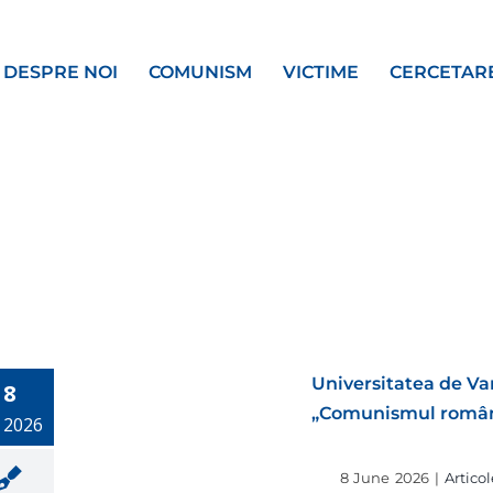
DESPRE NOI
COMUNISM
VICTIME
CERCETAR
Universitatea de Var
8
„Comunismul românes
, 2026
8 June 2026
|
Articol