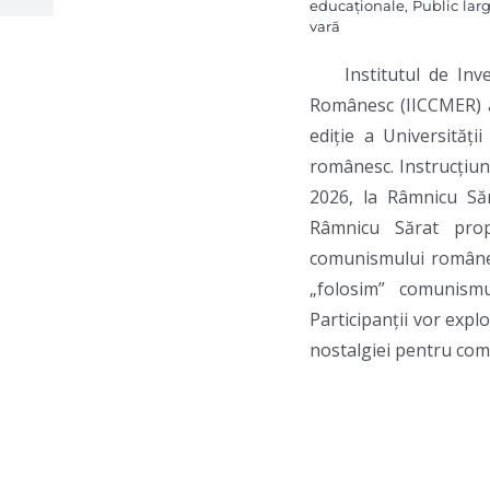
educaționale
,
Public lar
vară
Institutul de In
Românesc (IICCMER) a
ediție a Universităț
românesc. Instrucțiuni
2026, la Râmnicu Săr
Râmnicu Sărat propu
comunismului românes
„folosim” comunism
Participanții vor expl
nostalgiei pentru comu