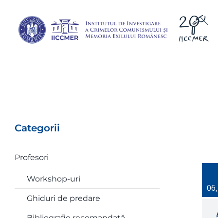
Skip
to
content
Categorii
Profesori
Workshop-uri
06
Ghiduri de predare
Bibliografie recomandată