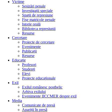
Victime
Sesizări penale
Investigații speciale
Spații de represiune
Fișe matricole penale
Istorie orală
Biblioteca represiunii
Resurse
Cercetare
Proiecte de cercetare
Evenimente
Publicații
Resurse
Educație
Profesori
Studenți
Elevi
Proiecte educaționale
Exil
Exilul românesc postbelic
Arhiva exilului
Evenimente IICCMER despre exil
Media
Comunicate de presă
Apariții în presă