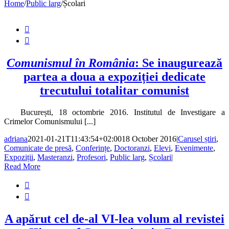
Home
/
Public larg
/
Școlari


Comunismul în România
: Se inaugurează
partea a doua a expoziției dedicate
trecutului totalitar comunist
București, 18 octombrie 2016. Institutul de Investigare a
Crimelor Comunismului [...]
adriana
2021-01-21T11:43:54+02:00
18 October 2016
|
Carusel știri
,
Comunicate de presă
,
Conferințe
,
Doctoranzi
,
Elevi
,
Evenimente
,
Expoziții
,
Masteranzi
,
Profesori
,
Public larg
,
Școlari
|
Read More


A apărut cel de-al VI-lea volum al revistei