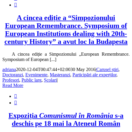

A cincea ediție a “Simpozionului
European Remembrance. Symposium of
European Institutions dealing with 20th-
century History” a avut loc la Budapesta
A cincea ediție a Simpozionului „European Remembrance.
Symposium of European [...]
adriana
2020-12-04T00:47:44+02:00
30 May 2016
|
Carusel știri
,
Doctoranzi
,
Evenimente
,
Masteranzi
,
Participări ale experților
,
Profesori
,
Public larg
,
Școlari
|
Read More


Expoziția
Comunismul în România
s-a
deschis pe 18 mai la Ateneul Român