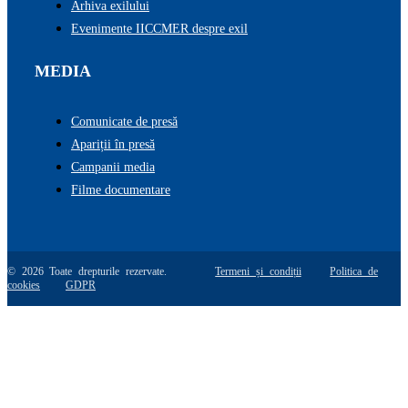
Arhiva exilului
Evenimente IICCMER despre exil
MEDIA
Comunicate de presă
Apariții în presă
Campanii media
Filme documentare
© 2026 Toate drepturile rezervate.
Termeni și condiții
Politica de
cookies
GDPR
Go
to
Top