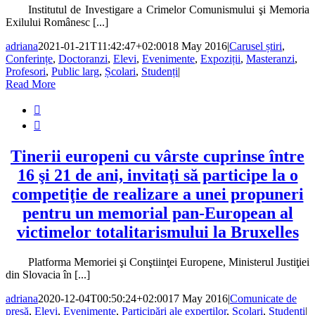
Institutul de Investigare a Crimelor Comunismului şi Memoria
Exilului Românesc [...]
adriana
2021-01-21T11:42:47+02:00
18 May 2016
|
Carusel știri
,
Conferințe
,
Doctoranzi
,
Elevi
,
Evenimente
,
Expoziții
,
Masteranzi
,
Profesori
,
Public larg
,
Școlari
,
Studenți
|
Read More


Tinerii europeni cu vârste cuprinse între
16 şi 21 de ani, invitaţi să participe la o
competiţie de realizare a unei propuneri
pentru un memorial pan-European al
victimelor totalitarismului la Bruxelles
Platforma Memoriei şi Conştiinţei Europene, Ministerul Justiţiei
din Slovacia în [...]
adriana
2020-12-04T00:50:24+02:00
17 May 2016
|
Comunicate de
presă
,
Elevi
,
Evenimente
,
Participări ale experților
,
Școlari
,
Studenți
|