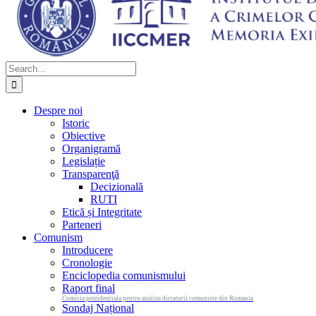
Search
for:
Despre noi
Istoric
Obiective
Organigramă
Legislație
Transparenţă
Decizională
RUTI
Etică și Integritate
Parteneri
Comunism
Introducere
Cronologie
Enciclopedia comunismului
Raport final
Comisia prezidentiala pentru analiza dictaturii comuniste din Romania
Sondaj Național