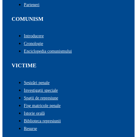
Parteneri
COMUNISM
Introducere
Cronologie
Enciclopedia comunismului
VICTIME
Sesizări penale
Investigații speciale
Spații de represiune
Fișe matricole penale
Istorie orală
Biblioteca represiunii
Resurse