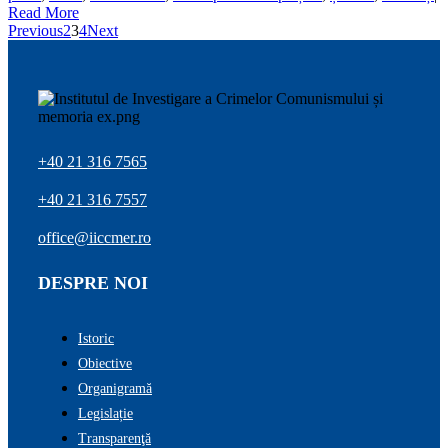
Read More
Previous
2
3
4
Next
+40 21 316 7565
+40 21 316 7557
office@iiccmer.ro
DESPRE NOI
Istoric
Obiective
Organigramă
Legislație
Transparenţă