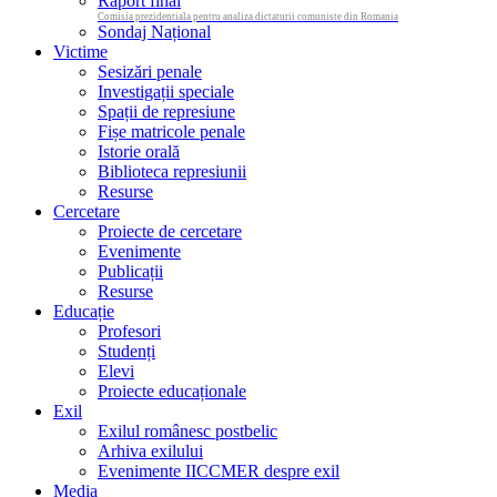
Raport final
Comisia prezidentiala pentru analiza dictaturii comuniste din Romania
Sondaj Național
Victime
Sesizări penale
Investigații speciale
Spații de represiune
Fișe matricole penale
Istorie orală
Biblioteca represiunii
Resurse
Cercetare
Proiecte de cercetare
Evenimente
Publicații
Resurse
Educație
Profesori
Studenți
Elevi
Proiecte educaționale
Exil
Exilul românesc postbelic
Arhiva exilului
Evenimente IICCMER despre exil
Media