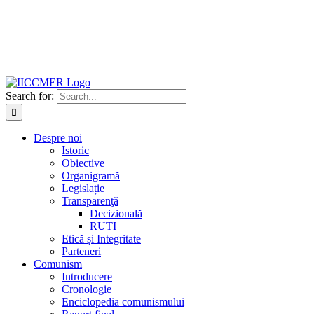
Search for:
Despre noi
Istoric
Obiective
Organigramă
Legislație
Transparenţă
Decizională
RUTI
Etică și Integritate
Parteneri
Comunism
Introducere
Cronologie
Enciclopedia comunismului