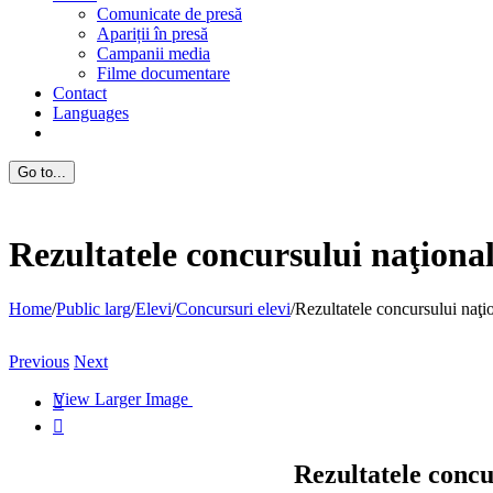
Comunicate de presă
Apariții în presă
Campanii media
Filme documentare
Contact
Languages
Go to...
Rezultatele concursului naţional
Home
/
Public larg
/
Elevi
/
Concursuri elevi
/
Rezultatele concursului naţi
Previous
Next
View Larger Image


Rezultatele concu