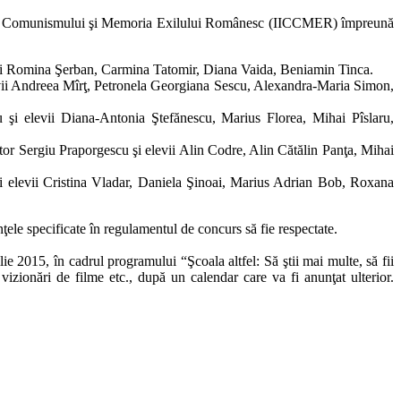
Crimelor Comunismului şi Memoria Exilului Românesc (IICCMER) împreună
evii Romina Şerban, Carmina Tatomir, Diana Vaida, Beniamin Tinca.
vii Andreea Mîrţ, Petronela Georgiana Sescu, Alexandra-Maria Simon,
 şi elevii Diana-Antonia Ştefănescu, Marius Florea, Mihai Pîslaru,
r Sergiu Praporgescu şi elevii Alin Codre, Alin Cătălin Panţa, Mihai
i elevii Cristina Vladar, Daniela Şinoai, Marius Adrian Bob, Roxana
ţele specificate în regulamentul de concurs să fie respectate.
ie 2015, în cadrul programului “Şcoala altfel: Să ştii mai multe, să fii
vizionări de filme etc., după un calendar care va fi anunţat ulterior.