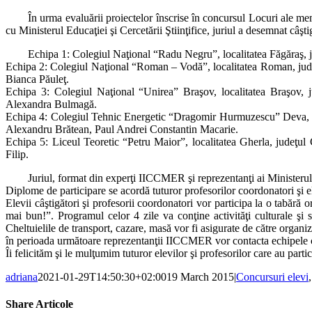
În urma evaluării proiectelor înscrise în concursul Locuri ale 
cu Ministerul Educaţiei şi Cercetării Ştiinţifice, juriul a desemnat câşt
Echipa 1: Colegiul Naţional “Radu Negru”, localitatea Făgăraş, 
Echipa 2: Colegiul Naţional “Roman – Vodă”, localitatea Roman, jud
Bianca Păuleţ.
Echipa 3: Colegiul Naţional “Unirea” Braşov, localitatea Braşov, 
Alexandra Bulmagă.
Echipa 4: Colegiul Tehnic Energetic “Dragomir Hurmuzescu” Deva, loc
Alexandru Brătean, Paul Andrei Constantin Macarie.
Echipa 5: Liceul Teoretic “Petru Maior”, localitatea Gherla, judeţ
Filip.
Juriul, format din experţi IICCMER şi reprezentanţi ai Ministerulu
Diplome de participare se acordă tuturor profesorilor coordonatori şi el
Elevii câştigători şi profesorii coordonatori vor participa la o tabără
mai bun!”. Programul celor 4 zile va conţine activităţi culturale şi 
Cheltuielile de transport, cazare, masă vor fi asigurate de către organiz
în perioada următoare reprezentanţii IICCMER vor contacta echipele câ
Îi felicităm şi le mulţumim tuturor elevilor şi profesorilor care au part
adriana
2021-01-29T14:50:30+02:00
19 March 2015
|
Concursuri elevi
Share Articole