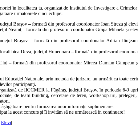
memoriei în localitatea ta, organizat de Institutul de Investigare a 
igătoare următoarele cinci echipe:
judeţul Braşov – formată din profesorul coordonator Ioan Streza şi el
eţul Neamţ – formată din profesorul coordonator Grapă Mihaela şi ele
judeţul Braşov – formată din profesorul coordonator Adrian Iliuţeanu
alitatea Deva, judeţul Hunedoara – formată din profesorul coordonato
ul Cluj – formată din profesorul coordonator Mircea Damian Câmpean ş
i Educaţiei Naţionale, prin metoda de jurizare, au urmărit ca toate cerin
evilor participanţi.
 organizată de IICCMER la Făgăraş, judeţul Braşov, în perioada 6-9 april
sociale, de team building, cercetare de teren, workshop-uri, prelegeri, 
atori.
ştigătoare pentru furnizarea unor informaţii suplimentare.
icipat la acest concurs şi îi invităm să ne urmărească în continuare!
,
Elevi
|